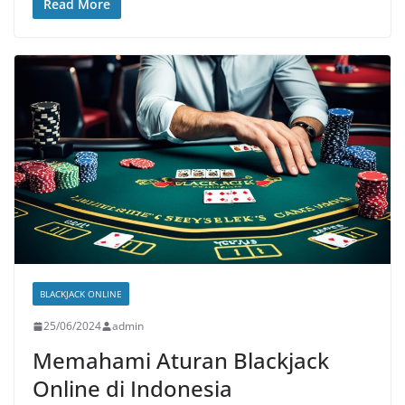
Read More
BLACKJACK ONLINE
25/06/2024
admin
Memahami Aturan Blackjack
Online di Indonesia