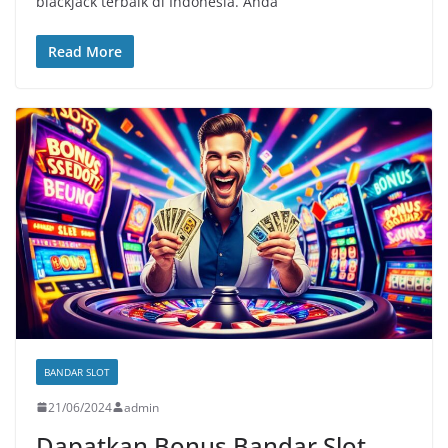
blackjack terbaik di Indonesia. Anda
Read More
BANDAR SLOT
21/06/2024
admin
Dapatkan Bonus Bandar Slot