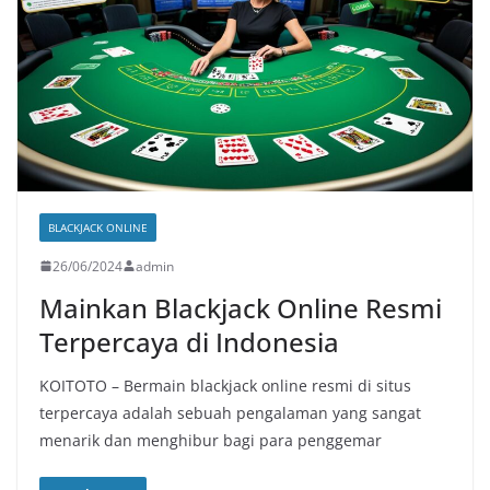
BLACKJACK ONLINE
26/06/2024
admin
Mainkan Blackjack Online Resmi
Terpercaya di Indonesia
KOITOTO – Bermain blackjack online resmi di situs
terpercaya adalah sebuah pengalaman yang sangat
menarik dan menghibur bagi para penggemar