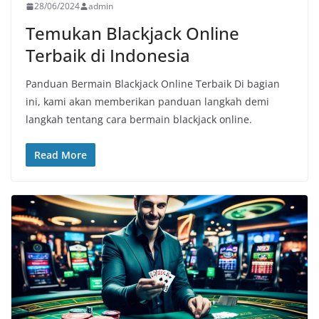
28/06/2024
admin
Temukan Blackjack Online
Terbaik di Indonesia
Panduan Bermain Blackjack Online Terbaik Di bagian
ini, kami akan memberikan panduan langkah demi
langkah tentang cara bermain blackjack online.
Read More