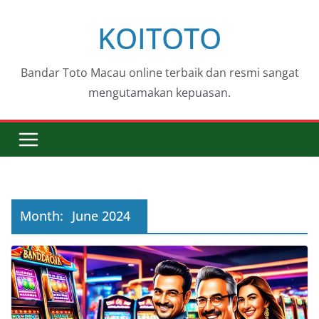
Skip
KOITOTO
to
content
Bandar Toto Macau online terbaik dan resmi sangat
mengutamakan kepuasan.
Month:
June 2024