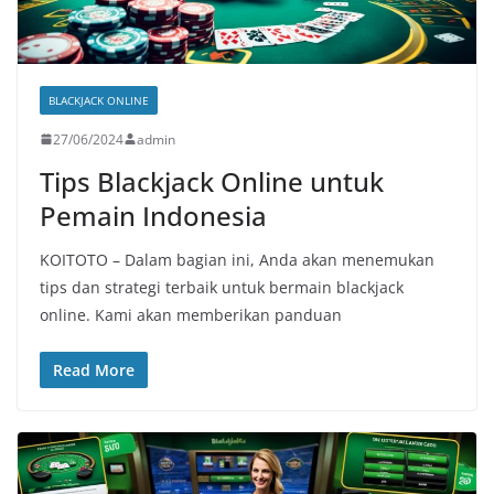
BLACKJACK ONLINE
27/06/2024
admin
Tips Blackjack Online untuk
Pemain Indonesia
KOITOTO – Dalam bagian ini, Anda akan menemukan
tips dan strategi terbaik untuk bermain blackjack
online. Kami akan memberikan panduan
Read More