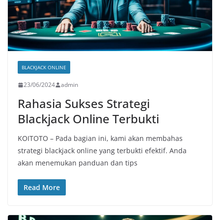
BLACKJACK ONLINE
23/06/2024
admin
Rahasia Sukses Strategi
Blackjack Online Terbukti
KOITOTO – Pada bagian ini, kami akan membahas
strategi blackjack online yang terbukti efektif. Anda
akan menemukan panduan dan tips
Read More