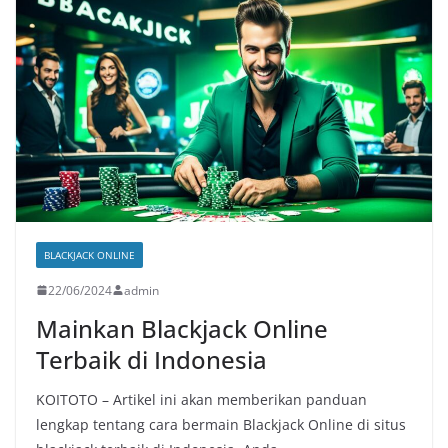
BLACKJACK ONLINE
22/06/2024
admin
Mainkan Blackjack Online
Terbaik di Indonesia
KOITOTO – Artikel ini akan memberikan panduan
lengkap tentang cara bermain Blackjack Online di situs