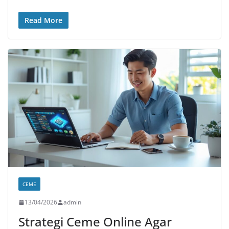
Read More
CEME
13/04/2026
admin
Strategi Ceme Online Agar