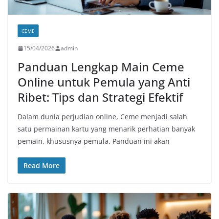
CEME
15/04/2026
admin
Panduan Lengkap Main Ceme
Online untuk Pemula yang Anti
Ribet: Tips dan Strategi Efektif
Dalam dunia perjudian online, Ceme menjadi salah
satu permainan kartu yang menarik perhatian banyak
pemain, khususnya pemula. Panduan ini akan
Read More