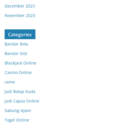
December 2023
November 2023
Categories
Bandar Bola
Bandar Slot
Blackjack Online
Casino Online
ceme
Judi Balap Kuda
Judi Capsa Online
Sabung Ayam
Togel Online