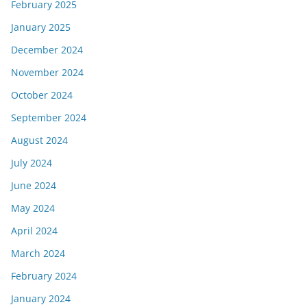
February 2025
January 2025
December 2024
November 2024
October 2024
September 2024
August 2024
July 2024
June 2024
May 2024
April 2024
March 2024
February 2024
January 2024