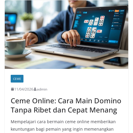
CEME
11/04/2026
admin
Ceme Online: Cara Main Domino
Tanpa Ribet dan Cepat Menang
Mempelajari cara bermain ceme online memberikan
keuntungan bagi pemain yang ingin memenangkan