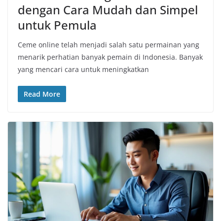
dengan Cara Mudah dan Simpel
untuk Pemula
Ceme online telah menjadi salah satu permainan yang
menarik perhatian banyak pemain di Indonesia. Banyak
yang mencari cara untuk meningkatkan
Read More