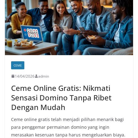
CEME
14/04/2026
admin
Ceme Online Gratis: Nikmati
Sensasi Domino Tanpa Ribet
Dengan Mudah
Ceme online gratis telah menjadi pilihan menarik bagi
para penggemar permainan domino yang ingin
merasakan keseruan tanpa harus mengeluarkan biaya.