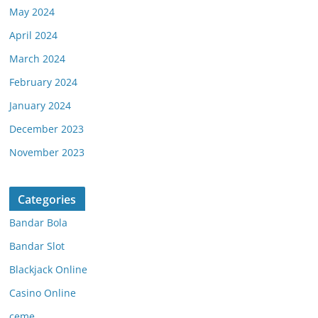
May 2024
April 2024
March 2024
February 2024
January 2024
December 2023
November 2023
Categories
Bandar Bola
Bandar Slot
Blackjack Online
Casino Online
ceme