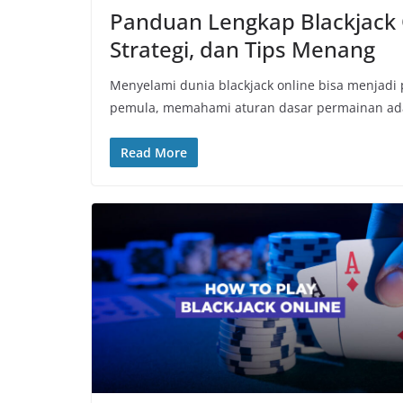
Panduan Lengkap Blackjack 
Strategi, dan Tips Menang
Menyelami dunia blackjack online bisa menjad
pemula, memahami aturan dasar permainan ada
Read More