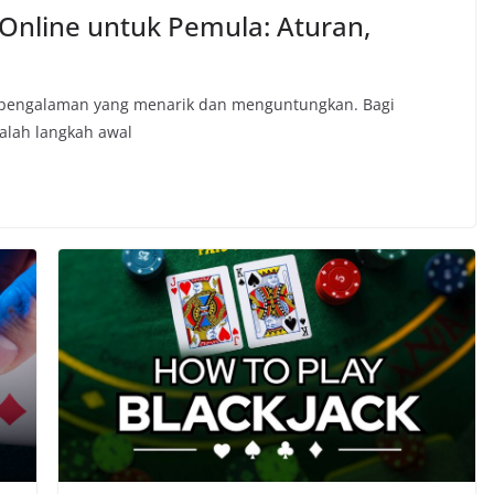
Online untuk Pemula: Aturan,
i pengalaman yang menarik dan menguntungkan. Bagi
lah langkah awal