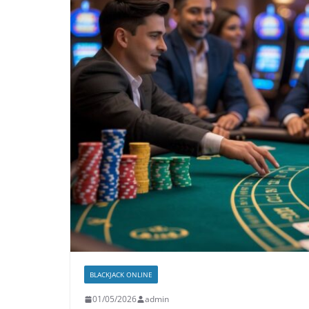
BLACKJACK ONLINE
01/05/2026
admin