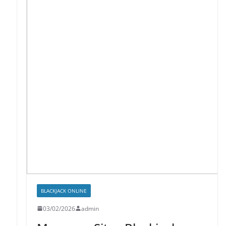
BLACKJACK ONLINE
03/02/2026
admin