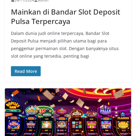
24/11/2024
admin
Mainkan di Bandar Slot Deposit
Pulsa Terpercaya
Dalam dunia judi online terpercaya, Bandar Slot
Deposit Pulsa menjadi pilihan utama bagi para
penggemar permainan slot. Dengan banyaknya situs
slot online yang tersedia, penting bagi
Read More