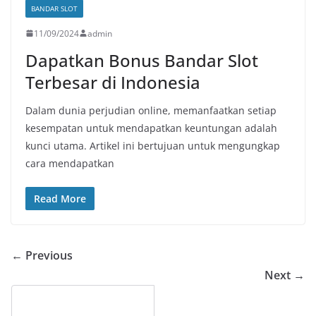
BANDAR SLOT
11/09/2024
admin
Dapatkan Bonus Bandar Slot
Terbesar di Indonesia
Dalam dunia perjudian online, memanfaatkan setiap
kesempatan untuk mendapatkan keuntungan adalah
kunci utama. Artikel ini bertujuan untuk mengungkap
cara mendapatkan
Read More
← Previous
Next →