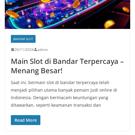
BANDAR SLOT
26/11/2024
admin
Main Slot di Bandar Terpercaya –
Menang Besar!
Saat ini, bermain slot di bandar terpercaya telah
menjadi pilihan utama banyak pemain judi online di
Indonesia. Dengan bermacam keuntungan yang
ditawarkan, seperti keamanan transaksi dan
Read More