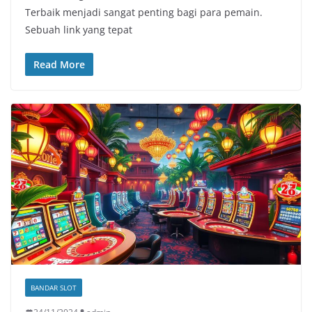
Terbaik menjadi sangat penting bagi para pemain.
Sebuah link yang tepat
Read More
BANDAR SLOT