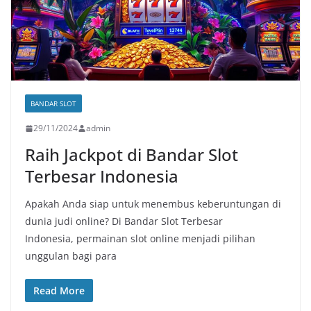
BANDAR SLOT
29/11/2024
admin
Raih Jackpot di Bandar Slot
Terbesar Indonesia
Apakah Anda siap untuk menembus keberuntungan di
dunia judi online? Di Bandar Slot Terbesar
Indonesia, permainan slot online menjadi pilihan
unggulan bagi para
Read More