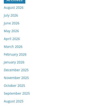
August 2026
July 2026
June 2026
May 2026
April 2026
March 2026
February 2026
January 2026
December 2025
November 2025
October 2025
September 2025
August 2025