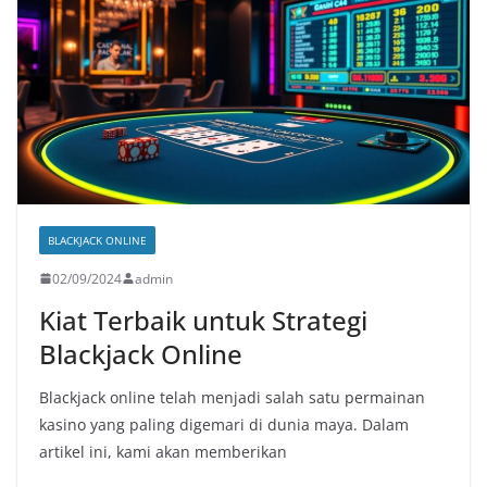
BLACKJACK ONLINE
02/09/2024
admin
Kiat Terbaik untuk Strategi
Blackjack Online
Blackjack online telah menjadi salah satu permainan
kasino yang paling digemari di dunia maya. Dalam
artikel ini, kami akan memberikan