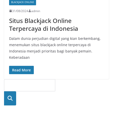
BLACKJACK ONLINE
31/08/2024
admin
Situs Blackjack Online
Terpercaya di Indonesia
Dalam dunia perjudian digital yang kian berkembang,
menemukan situs blackjack online terpercaya di
Indonesia menjadi prioritas bagi banyak pemain.
Keberadaan
Read More
Searc
h