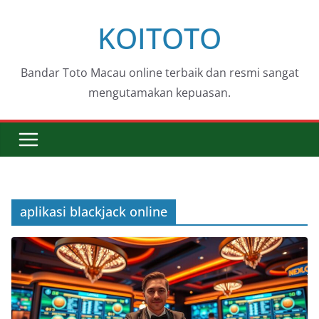
Skip
KOITOTO
to
content
Bandar Toto Macau online terbaik dan resmi sangat
mengutamakan kepuasan.
aplikasi blackjack online