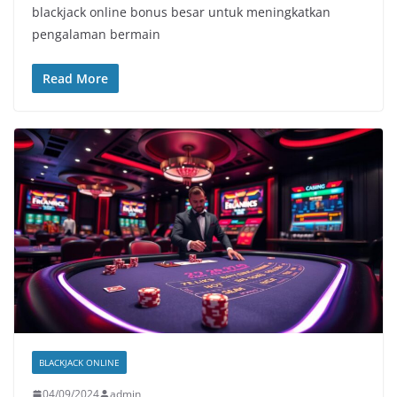
blackjack online bonus besar untuk meningkatkan
pengalaman bermain
Read More
BLACKJACK ONLINE
04/09/2024
admin