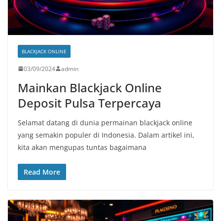
BLACKJACK ONLINE
03/09/2024
admin
Mainkan Blackjack Online
Deposit Pulsa Terpercaya
Selamat datang di dunia permainan blackjack online
yang semakin populer di Indonesia. Dalam artikel ini,
kita akan mengupas tuntas bagaimana
Read More