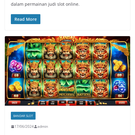
dalam permainan judi slot online.
Read More
BANDAR SLOT
17/06/2024
admin