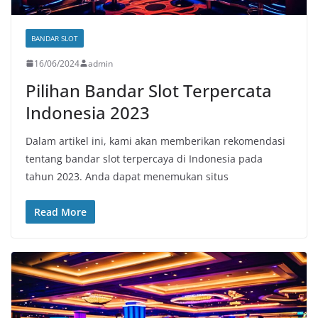
BANDAR SLOT
16/06/2024
admin
Pilihan Bandar Slot Terpercata
Indonesia 2023
Dalam artikel ini, kami akan memberikan rekomendasi
tentang bandar slot terpercaya di Indonesia pada
tahun 2023. Anda dapat menemukan situs
Read More