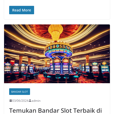
Read More
BANDAR SLOT
03/06/2024
admin
Temukan Bandar Slot Terbaik di