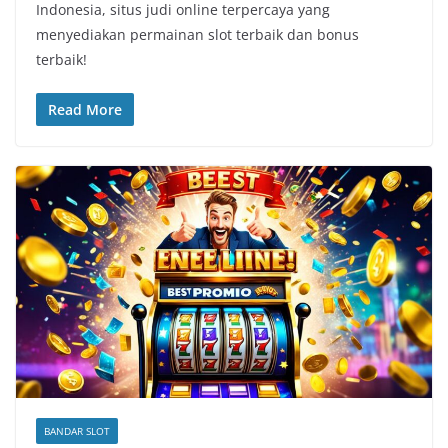
Indonesia, situs judi online terpercaya yang
menyediakan permainan slot terbaik dan bonus
terbaik!
Read More
BANDAR SLOT