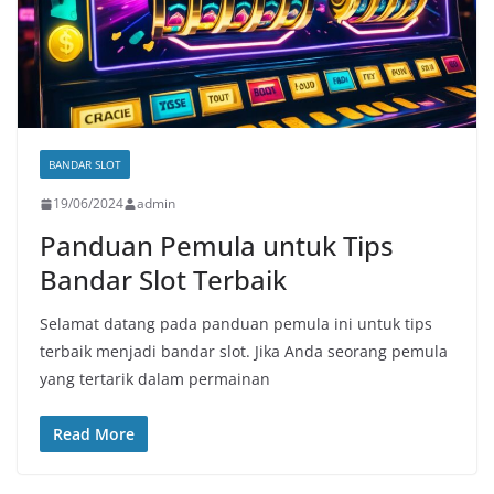
BANDAR SLOT
19/06/2024
admin
Panduan Pemula untuk Tips
Bandar Slot Terbaik
Selamat datang pada panduan pemula ini untuk tips
terbaik menjadi bandar slot. Jika Anda seorang pemula
yang tertarik dalam permainan
Read More