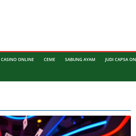
CASINO ONLINE
CEME
SABUNG AYAM
JUDI CAPSA ON