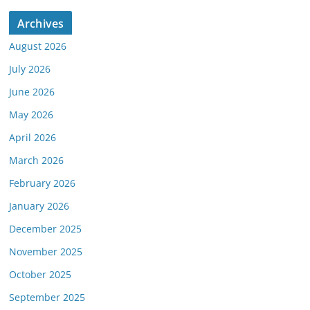
Archives
August 2026
July 2026
June 2026
May 2026
April 2026
March 2026
February 2026
January 2026
December 2025
November 2025
October 2025
September 2025