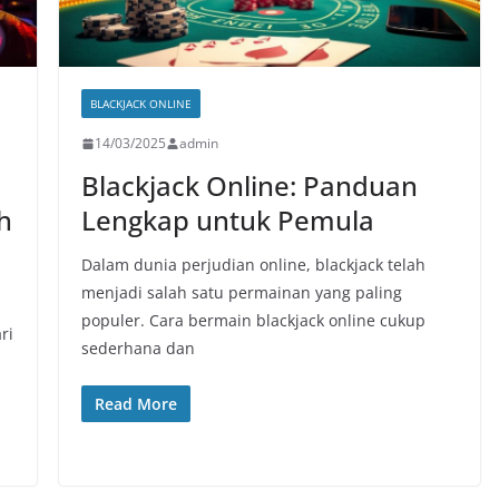
BLACKJACK ONLINE
14/03/2025
admin
Blackjack Online: Panduan
h
Lengkap untuk Pemula
Dalam dunia perjudian online, blackjack telah
menjadi salah satu permainan yang paling
populer. Cara bermain blackjack online cukup
ri
sederhana dan
Read More