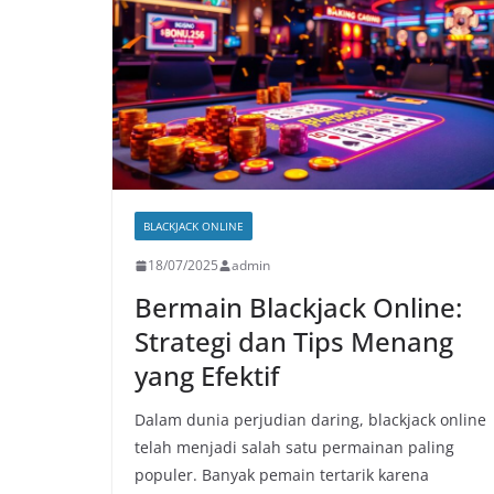
BLACKJACK ONLINE
18/07/2025
admin
Bermain Blackjack Online:
Strategi dan Tips Menang
yang Efektif
Dalam dunia perjudian daring, blackjack online
telah menjadi salah satu permainan paling
populer. Banyak pemain tertarik karena