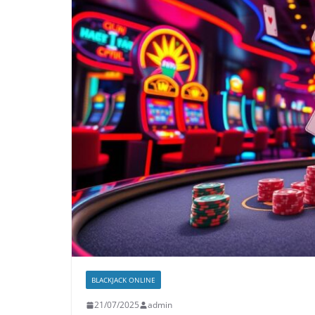
BLACKJACK ONLINE
21/07/2025
admin