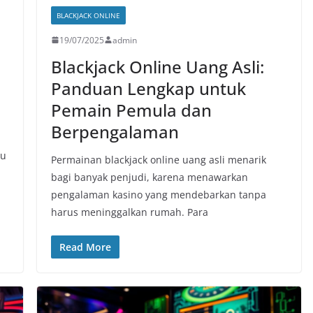
BLACKJACK ONLINE
19/07/2025
admin
Blackjack Online Uang Asli:
Panduan Lengkap untuk
Pemain Pemula dan
Berpengalaman
tu
Permainan blackjack online uang asli menarik
bagi banyak penjudi, karena menawarkan
pengalaman kasino yang mendebarkan tanpa
harus meninggalkan rumah. Para
Read More