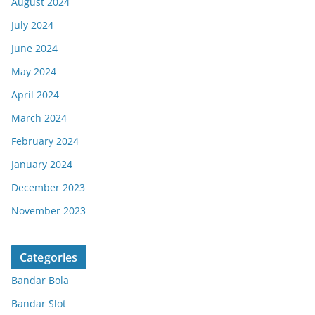
August 2024
July 2024
June 2024
May 2024
April 2024
March 2024
February 2024
January 2024
December 2023
November 2023
Categories
Bandar Bola
Bandar Slot