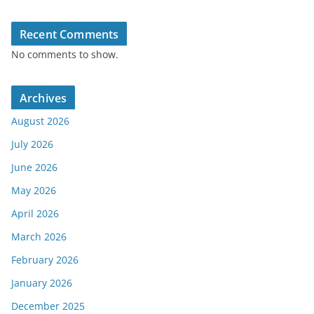
Recent Comments
No comments to show.
Archives
August 2026
July 2026
June 2026
May 2026
April 2026
March 2026
February 2026
January 2026
December 2025