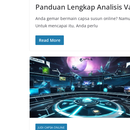
Panduan Lengkap Analisis Va
Anda gemar bermain capsa susun online? Namun
Untuk mencapai itu, Anda perlu
Read More
JUDI CAPSA ONLINE