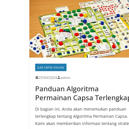
JUDI CAPSA ONLINE
25/04/2024
admin
Panduan Algoritma
Permainan Capsa Terlengka
Di bagian ini, Anda akan menemukan panduan
terlengkap tentang Algoritma Permainan Capsa.
Kami akan memberikan informasi tentang strate