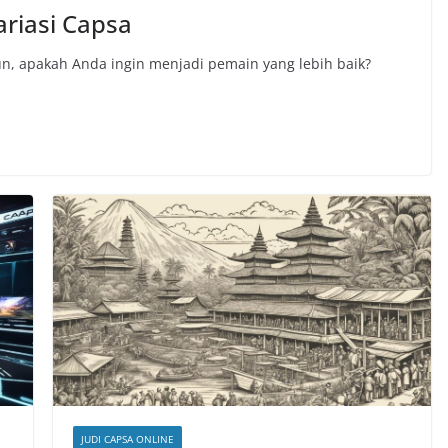
riasi Capsa
, apakah Anda ingin menjadi pemain yang lebih baik?
JUDI CAPSA ONLINE