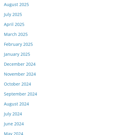
August 2025
July 2025
April 2025
March 2025
February 2025
January 2025
December 2024
November 2024
October 2024
September 2024
August 2024
July 2024
June 2024
May 2024