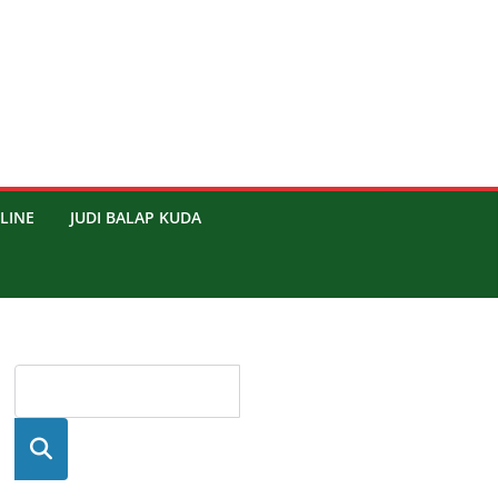
LINE
JUDI BALAP KUDA
Searc
h