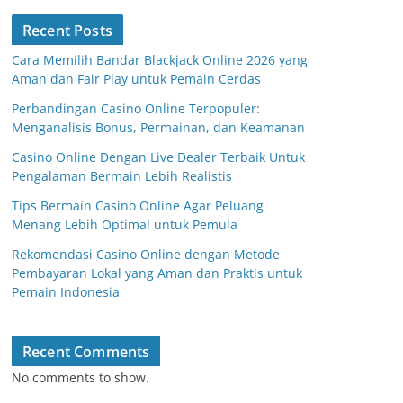
Recent Posts
Cara Memilih Bandar Blackjack Online 2026 yang
Aman dan Fair Play untuk Pemain Cerdas
Perbandingan Casino Online Terpopuler:
Menganalisis Bonus, Permainan, dan Keamanan
Casino Online Dengan Live Dealer Terbaik Untuk
Pengalaman Bermain Lebih Realistis
Tips Bermain Casino Online Agar Peluang
Menang Lebih Optimal untuk Pemula
Rekomendasi Casino Online dengan Metode
Pembayaran Lokal yang Aman dan Praktis untuk
Pemain Indonesia
Recent Comments
No comments to show.