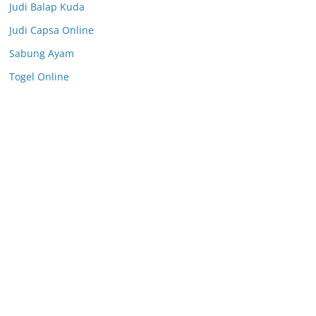
Judi Balap Kuda
Judi Capsa Online
Sabung Ayam
Togel Online