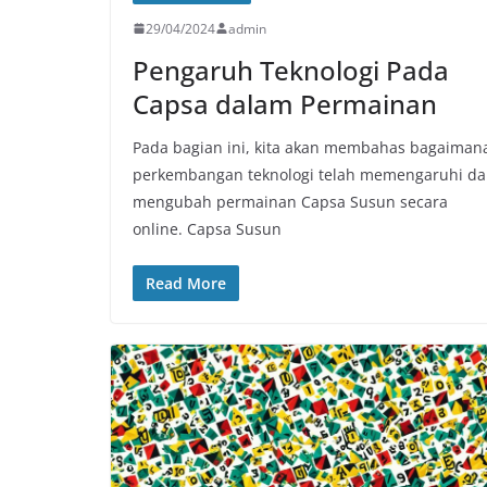
29/04/2024
admin
Pengaruh Teknologi Pada
Capsa dalam Permainan
Pada bagian ini, kita akan membahas bagaiman
perkembangan teknologi telah memengaruhi d
mengubah permainan Capsa Susun secara
online. Capsa Susun
Read More