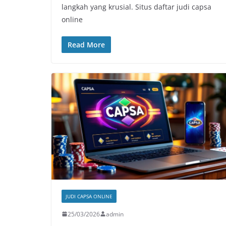
langkah yang krusial. Situs daftar judi capsa
online
Read More
JUDI CAPSA ONLINE
25/03/2026
admin