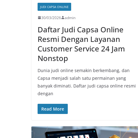
JUDI CAPSA ONLINE
30/03/2026
admin
Daftar Judi Capsa Online
Resmi Dengan Layanan
Customer Service 24 Jam
Nonstop
Dunia judi online semakin berkembang, dan
Capsa menjadi salah satu permainan yang
banyak diminati. Daftar judi capsa online resmi
dengan
Read More