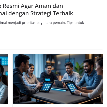
ne Resmi Agar Aman dan
l dengan Strategi Terbaik
mal menjadi prioritas bagi para pemain. Tips untuk