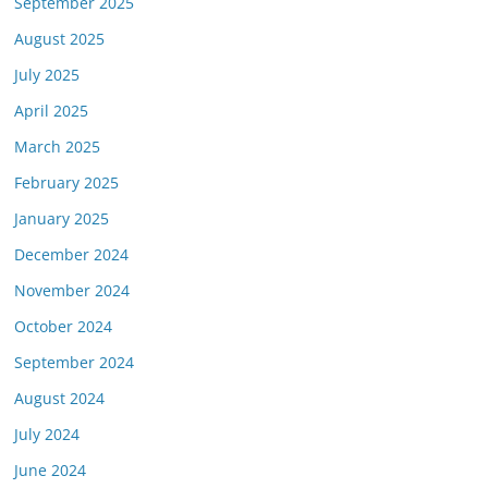
September 2025
August 2025
July 2025
April 2025
March 2025
February 2025
January 2025
December 2024
November 2024
October 2024
September 2024
August 2024
July 2024
June 2024