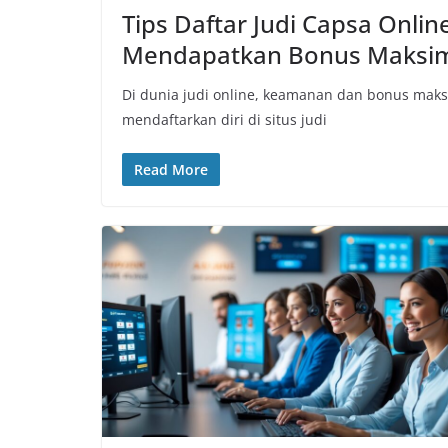
Tips Daftar Judi Capsa Onli
Mendapatkan Bonus Maksima
Di dunia judi online, keamanan dan bonus maksi
mendaftarkan diri di situs judi
Read More