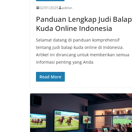
02/01/2025
admin
Panduan Lengkap Judi Balap
Kuda Online Indonesia
Selamat datang di panduan komprehensif
tentang judi balap kuda online di Indonesia.
Artikel ini dirancang untuk memberikan semua
informasi penting yang Anda
Read More