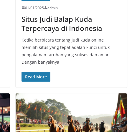
01/01/2025
admin
Situs Judi Balap Kuda
Terpercaya di Indonesia
Ketika berbicara tentang judi kuda online,
memilih situs yang tepat adalah kunci untuk
pengalaman taruhan yang sukses dan aman.
Dengan banyaknya
Read More