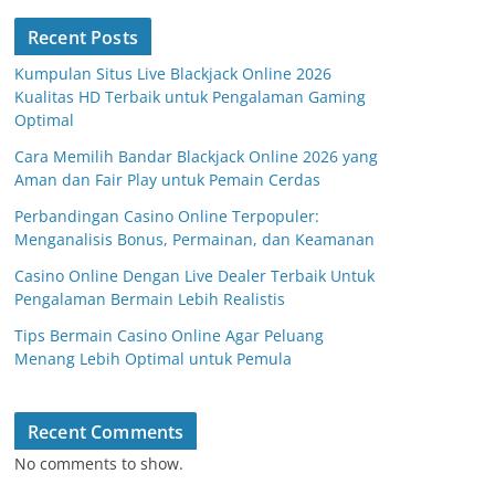
Recent Posts
Kumpulan Situs Live Blackjack Online 2026
Kualitas HD Terbaik untuk Pengalaman Gaming
Optimal
Cara Memilih Bandar Blackjack Online 2026 yang
Aman dan Fair Play untuk Pemain Cerdas
Perbandingan Casino Online Terpopuler:
Menganalisis Bonus, Permainan, dan Keamanan
Casino Online Dengan Live Dealer Terbaik Untuk
Pengalaman Bermain Lebih Realistis
Tips Bermain Casino Online Agar Peluang
Menang Lebih Optimal untuk Pemula
Recent Comments
No comments to show.