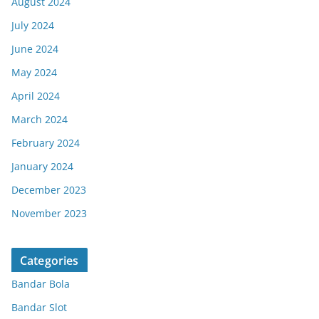
August 2024
July 2024
June 2024
May 2024
April 2024
March 2024
February 2024
January 2024
December 2023
November 2023
Categories
Bandar Bola
Bandar Slot