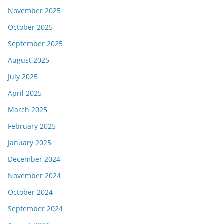
November 2025
October 2025
September 2025
August 2025
July 2025
April 2025
March 2025
February 2025
January 2025
December 2024
November 2024
October 2024
September 2024