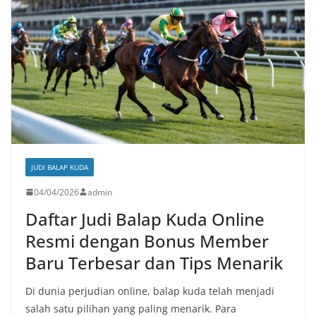
JUDI BALAP KUDA
04/04/2026
admin
Daftar Judi Balap Kuda Online
Resmi dengan Bonus Member
Baru Terbesar dan Tips Menarik
Di dunia perjudian online, balap kuda telah menjadi
salah satu pilihan yang paling menarik. Para