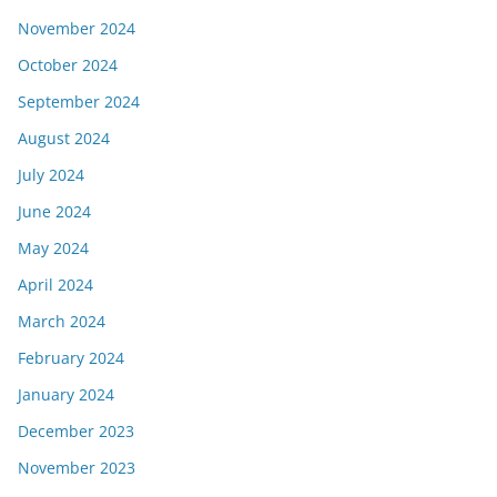
November 2024
October 2024
September 2024
August 2024
July 2024
June 2024
May 2024
April 2024
March 2024
February 2024
January 2024
December 2023
November 2023