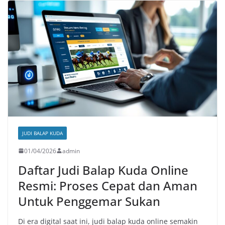
JUDI BALAP KUDA
01/04/2026
admin
Daftar Judi Balap Kuda Online
Resmi: Proses Cepat dan Aman
Untuk Penggemar Sukan
Di era digital saat ini, judi balap kuda online semakin