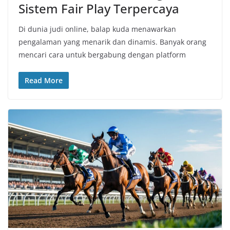
Sistem Fair Play Terpercaya
Di dunia judi online, balap kuda menawarkan
pengalaman yang menarik dan dinamis. Banyak orang
mencari cara untuk bergabung dengan platform
Read More