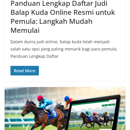
Panduan Lengkap Daftar Judi
Balap Kuda Online Resmi untuk
Pemula: Langkah Mudah
Memulai
Dalam dunia judi online, balap kuda telah menjadi
salah satu opsi yang paling menarik bagi para pemula.
Panduan Lengkap Daftar
Read More