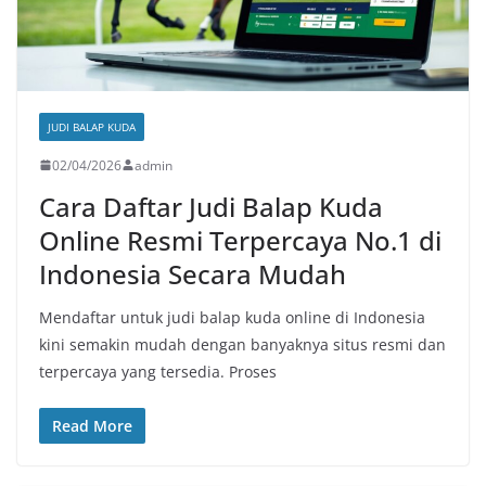
JUDI BALAP KUDA
02/04/2026
admin
Cara Daftar Judi Balap Kuda
Online Resmi Terpercaya No.1 di
Indonesia Secara Mudah
Mendaftar untuk judi balap kuda online di Indonesia
kini semakin mudah dengan banyaknya situs resmi dan
terpercaya yang tersedia. Proses
Read More