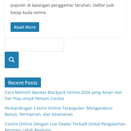
populer di kalangan penggemar taruhan. Daftar judi
balap kuda online
Read More
Searc
h
Recent Posts
Cara Memilih Bandar Blackjack Online 2026 yang Aman dan
Fair Play untuk Pemain Cerdas
Perbandingan Casino Online Terpopuler: Menganalisis
Bonus, Permainan, dan Keamanan
Casino Online Dengan Live Dealer Terbaik Untuk Pengalaman
Bermain Lebih Realistis