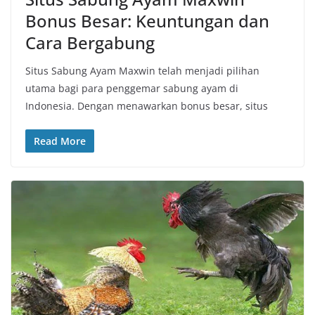
Bonus Besar: Keuntungan dan
Cara Bergabung
Situs Sabung Ayam Maxwin telah menjadi pilihan
utama bagi para penggemar sabung ayam di
Indonesia. Dengan menawarkan bonus besar, situs
Read More