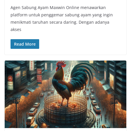
Agen Sabung Ayam Maxwin Online menawarkan
platform untuk penggemar sabung ayam yang ingin
menikmati taruhan secara daring. Dengan adanya
akses
Read More