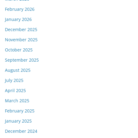
February 2026
January 2026
December 2025
November 2025
October 2025
September 2025
August 2025
July 2025
April 2025
March 2025
February 2025
January 2025
December 2024