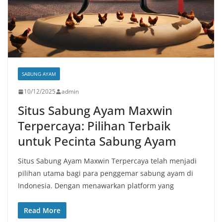
SABUNG AYAM
10/12/2025
admin
Situs Sabung Ayam Maxwin
Terpercaya: Pilihan Terbaik
untuk Pecinta Sabung Ayam
Situs Sabung Ayam Maxwin Terpercaya telah menjadi
pilihan utama bagi para penggemar sabung ayam di
Indonesia. Dengan menawarkan platform yang
Read More