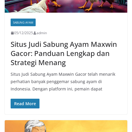
SABUNG AYAM
05/12/2025
admin
Situs Judi Sabung Ayam Maxwin
Gacor: Panduan Lengkap dan
Strategi Menang
Situs Judi Sabung Ayam Maxwin Gacor telah menarik
perhatian banyak penggemar sabung ayam di
Indonesia. Dengan platform ini, pemain dapat
Read More