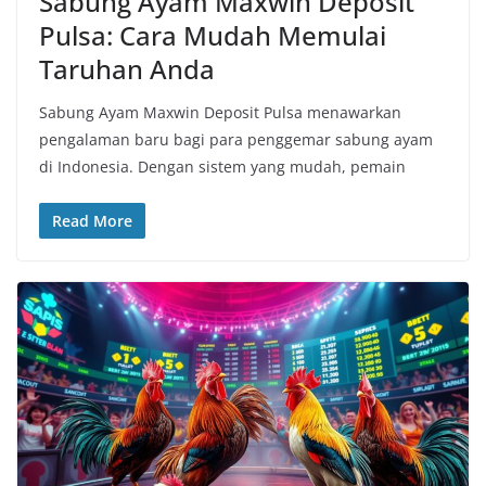
Sabung Ayam Maxwin Deposit
Pulsa: Cara Mudah Memulai
Taruhan Anda
Sabung Ayam Maxwin Deposit Pulsa menawarkan
pengalaman baru bagi para penggemar sabung ayam
di Indonesia. Dengan sistem yang mudah, pemain
Read More