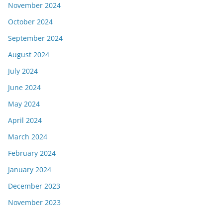
November 2024
October 2024
September 2024
August 2024
July 2024
June 2024
May 2024
April 2024
March 2024
February 2024
January 2024
December 2023
November 2023