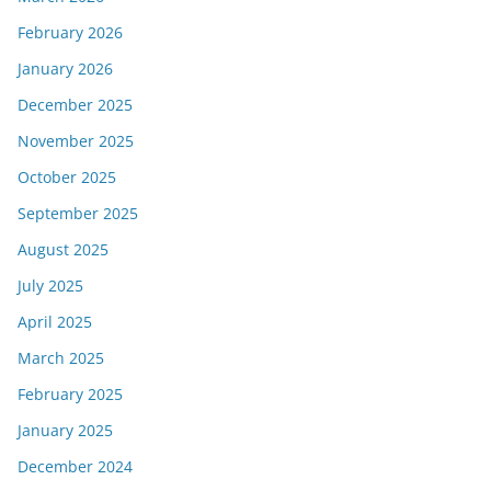
February 2026
January 2026
December 2025
November 2025
October 2025
September 2025
August 2025
July 2025
April 2025
March 2025
February 2025
January 2025
December 2024