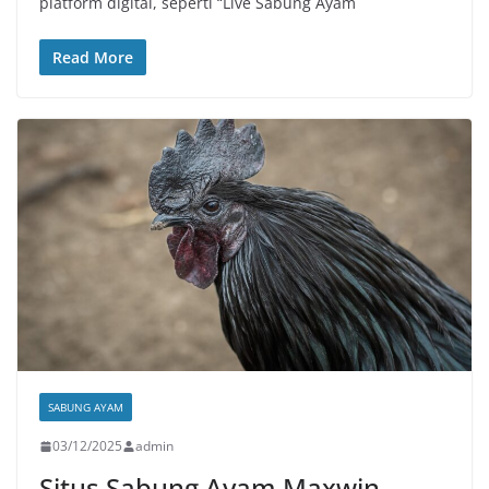
platform digital, seperti “Live Sabung Ayam
Read More
SABUNG AYAM
03/12/2025
admin
Situs Sabung Ayam Maxwin