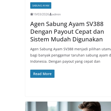
SABUNG AYAM
19/03/2026
admin
Agen Sabung Ayam SV388
Dengan Payout Cepat dan
Sistem Mudah Digunakan
Agen Sabung Ayam SV388 menjadi pilihan utam
bagi banyak penggemar taruhan sabung ayam d
Indonesia. Dengan payout yang cepat dan
Read More