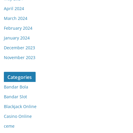
April 2024
March 2024
February 2024
January 2024
December 2023
November 2023
Categories
Bandar Bola
Bandar Slot
Blackjack Online
Casino Online
ceme