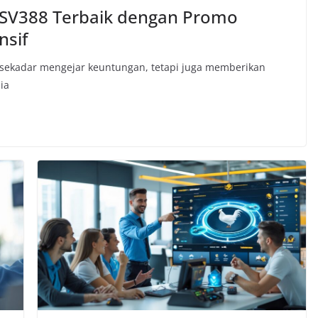
SV388 Terbaik dengan Promo
nsif
sekadar mengejar keuntungan, tetapi juga memberikan
ia