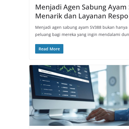
Menjadi Agen Sabung Ayam 
Menarik dan Layanan Respo
Menjadi agen sabung ayam SV388 bukan hanya 
peluang bagi mereka yang ingin mendalami dun
Read More