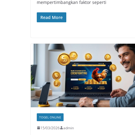
mempertimbangkan faktor seperti
Read More
TOGEL ONLINE
15/03/2026
admin