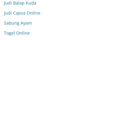
Judi Balap Kuda
Judi Capsa Online
Sabung Ayam
Togel Online