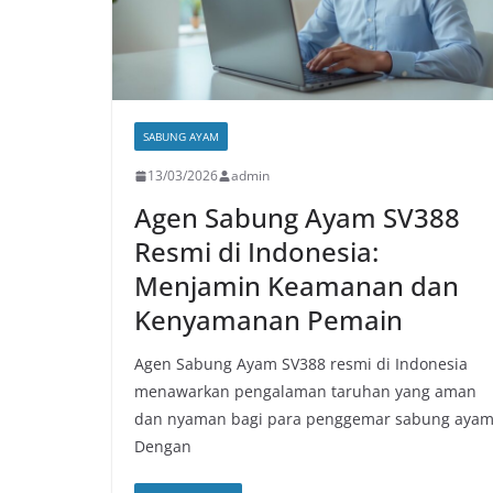
SABUNG AYAM
13/03/2026
admin
Agen Sabung Ayam SV388
Resmi di Indonesia:
Menjamin Keamanan dan
Kenyamanan Pemain
Agen Sabung Ayam SV388 resmi di Indonesia
menawarkan pengalaman taruhan yang aman
dan nyaman bagi para penggemar sabung ayam
Dengan