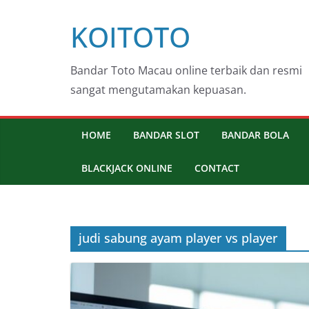
Skip
KOITOTO
to
content
Bandar Toto Macau online terbaik dan resmi
sangat mengutamakan kepuasan.
HOME
BANDAR SLOT
BANDAR BOLA
BLACKJACK ONLINE
CONTACT
judi sabung ayam player vs player