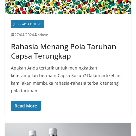
JUDI CAPSA ONLINE
27/04/2024
admin
Rahasia Menang Pola Taruhan
Capsa Terungkap
Apakah Anda tertarik untuk meningkatkan
keterampilan bermain Capsa Susun? Dalam artikel ini,
kami akan membuka rahasia-rahasia terbaik tentang
pola taruhan
Read More