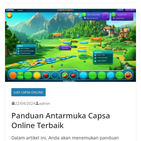
JUDI CAPSA ONLINE
22/04/2024
admin
Panduan Antarmuka Capsa
Online Terbaik
Dalam artikel ini, Anda akan menemukan panduan