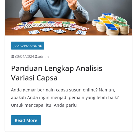
JUDI CAPSA ONLINE
30/04/2024
admin
Panduan Lengkap Analisis
Variasi Capsa
Anda gemar bermain capsa susun online? Namun,
apakah Anda ingin menjadi pemain yang lebih baik?
Untuk mencapai itu, Anda perlu
Read More