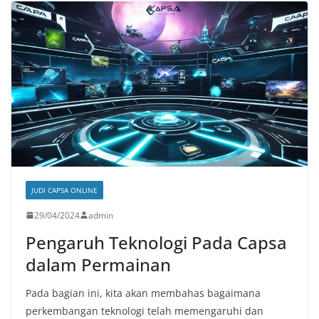
JUDI CAPSA ONLINE
29/04/2024
admin
Pengaruh Teknologi Pada Capsa
dalam Permainan
Pada bagian ini, kita akan membahas bagaimana
perkembangan teknologi telah memengaruhi dan