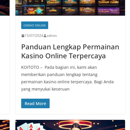
CASINO ONLINE
15/07/2024
admin
Panduan Lengkap Permainan
Kasino Online Terpercaya
KOITOTO – Pada bagian ini, kami akan
memberikan panduan lengkap tentang
permainan kasino online terpercaya. Bagi Anda
yang menyukai keseruan
Read More