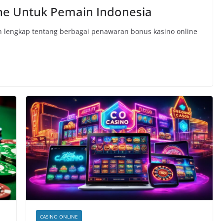
ne Untuk Pemain Indonesia
n lengkap tentang berbagai penawaran bonus kasino online
CASINO ONLINE