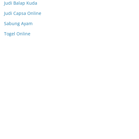
Judi Balap Kuda
Judi Capsa Online
Sabung Ayam
Togel Online