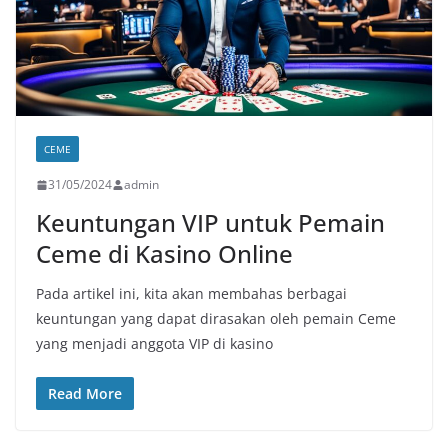
CEME
31/05/2024
admin
Keuntungan VIP untuk Pemain
Ceme di Kasino Online
Pada artikel ini, kita akan membahas berbagai
keuntungan yang dapat dirasakan oleh pemain Ceme
yang menjadi anggota VIP di kasino
Read More