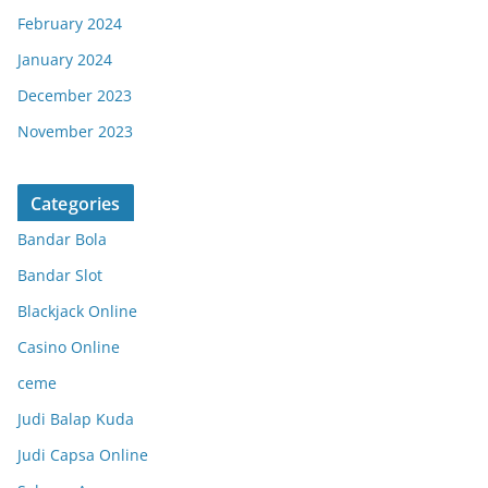
February 2024
January 2024
December 2023
November 2023
Categories
Bandar Bola
Bandar Slot
Blackjack Online
Casino Online
ceme
Judi Balap Kuda
Judi Capsa Online