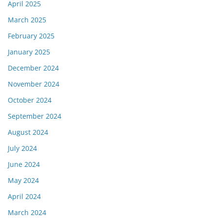
April 2025
March 2025
February 2025
January 2025
December 2024
November 2024
October 2024
September 2024
August 2024
July 2024
June 2024
May 2024
April 2024
March 2024