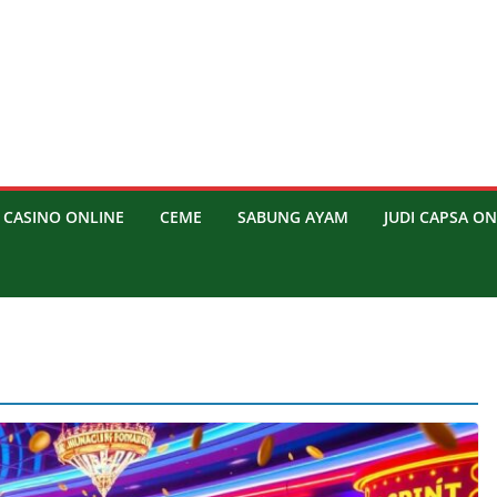
CASINO ONLINE
CEME
SABUNG AYAM
JUDI CAPSA ON