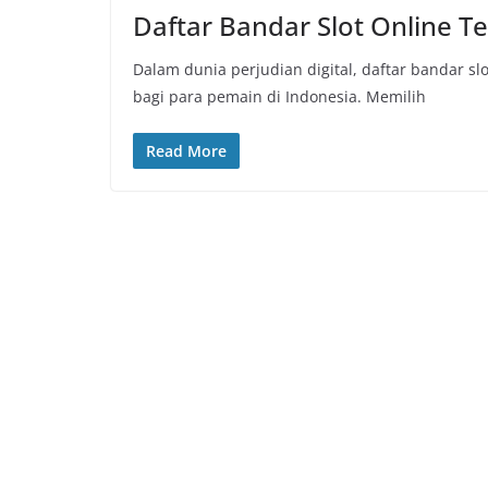
Daftar Bandar Slot Online T
Dalam dunia perjudian digital, daftar bandar s
bagi para pemain di Indonesia. Memilih
Read More