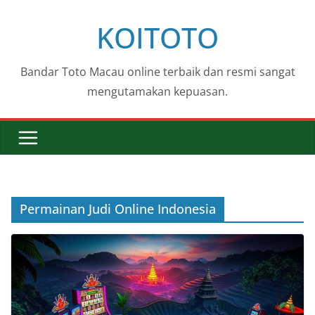
Skip
KOITOTO
to
content
Bandar Toto Macau online terbaik dan resmi sangat
mengutamakan kepuasan.
Permainan Judi Online Indonesia