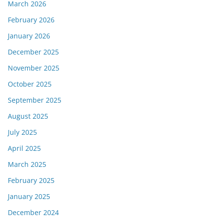
March 2026
February 2026
January 2026
December 2025
November 2025
October 2025
September 2025
August 2025
July 2025
April 2025
March 2025
February 2025
January 2025
December 2024