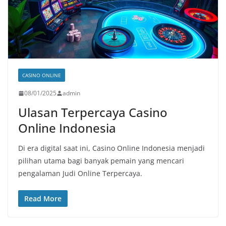
CASINO ONLINE
08/01/2025
admin
Ulasan Terpercaya Casino
Online Indonesia
Di era digital saat ini, Casino Online Indonesia menjadi
pilihan utama bagi banyak pemain yang mencari
pengalaman Judi Online Terpercaya.
Read More