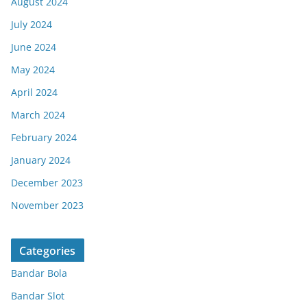
August 2024
July 2024
June 2024
May 2024
April 2024
March 2024
February 2024
January 2024
December 2023
November 2023
Categories
Bandar Bola
Bandar Slot