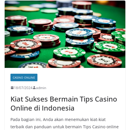
CASINO ONLINE
18/07/2024
admin
Kiat Sukses Bermain Tips Casino
Online di Indonesia
Pada bagian ini, Anda akan menemukan kiat-kiat
terbaik dan panduan untuk bermain Tips Casino online