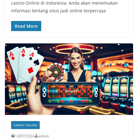
casino Online di Indonesia. Anda akan menemukan
informasi tentang situs judi online terpercaya
Read More
CASINO ONLINE
13/07/2024
admin