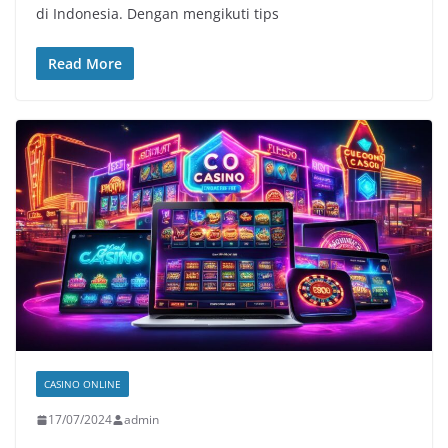
di Indonesia. Dengan mengikuti tips
Read More
CASINO ONLINE
17/07/2024
admin