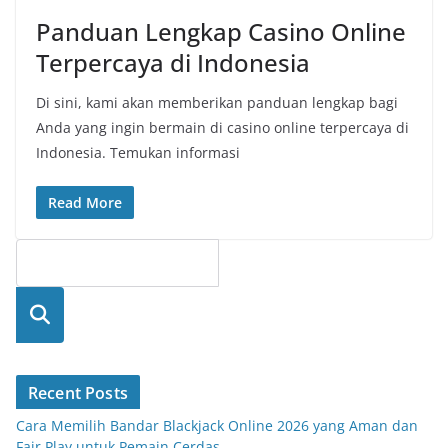
Panduan Lengkap Casino Online
Terpercaya di Indonesia
Di sini, kami akan memberikan panduan lengkap bagi
Anda yang ingin bermain di casino online terpercaya di
Indonesia. Temukan informasi
Read More
Searc
h
Recent Posts
Cara Memilih Bandar Blackjack Online 2026 yang Aman dan
Fair Play untuk Pemain Cerdas