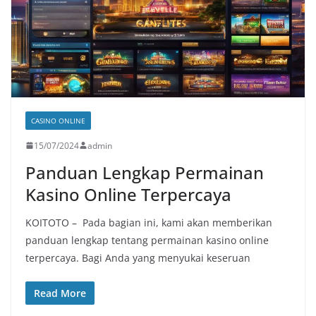
CASINO ONLINE
15/07/2024
admin
Panduan Lengkap Permainan
Kasino Online Terpercaya
KOITOTO – Pada bagian ini, kami akan memberikan
panduan lengkap tentang permainan kasino online
terpercaya. Bagi Anda yang menyukai keseruan
Read More