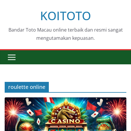
Skip
KOITOTO
to
content
Bandar Toto Macau online terbaik dan resmi sangat
mengutamakan kepuasan.
roulette online