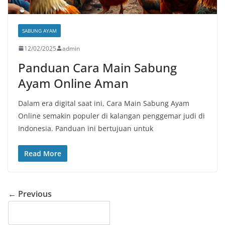
SABUNG AYAM
12/02/2025
admin
Panduan Cara Main Sabung
Ayam Online Aman
Dalam era digital saat ini, Cara Main Sabung Ayam
Online semakin populer di kalangan penggemar judi di
Indonesia. Panduan ini bertujuan untuk
Read More
← Previous