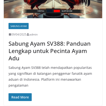
SABUNG AYAM
09/04/2025
admin
Sabung Ayam SV388: Panduan
Lengkap untuk Pecinta Ayam
Adu
Sabung Ayam SV388 telah mendapatkan popularitas
yang signifikan di kalangan penggemar fanatik ayam
aduan di Indonesia. Platform ini menawarkan
pengalaman
Read More