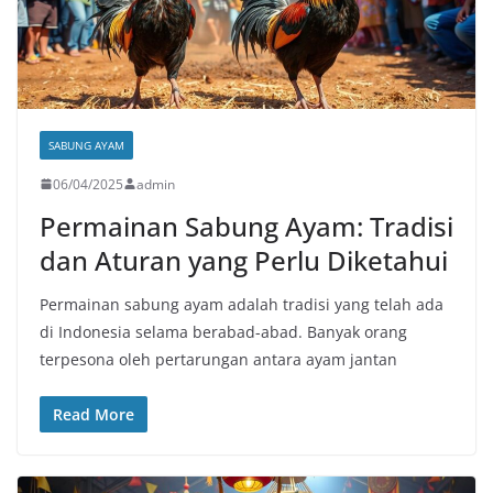
SABUNG AYAM
06/04/2025
admin
Permainan Sabung Ayam: Tradisi
dan Aturan yang Perlu Diketahui
Permainan sabung ayam adalah tradisi yang telah ada
di Indonesia selama berabad-abad. Banyak orang
terpesona oleh pertarungan antara ayam jantan
Read More