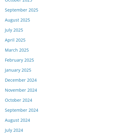
September 2025
August 2025
July 2025
April 2025
March 2025
February 2025
January 2025
December 2024
November 2024
October 2024
September 2024
August 2024
July 2024