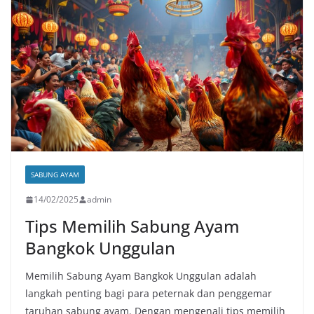
SABUNG AYAM
14/02/2025
admin
Tips Memilih Sabung Ayam
Bangkok Unggulan
Memilih Sabung Ayam Bangkok Unggulan adalah
langkah penting bagi para peternak dan penggemar
taruhan sabung ayam. Dengan mengenali tips memilih