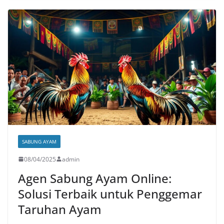
SABUNG AYAM
08/04/2025
admin
Agen Sabung Ayam Online:
Solusi Terbaik untuk Penggemar
Taruhan Ayam