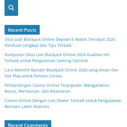
Searc
h
Recent Posts
Situs Judi Blackjack Online Deposit E-Wallet Tercepat 2026:
Panduan Lengkap dan Tips Terbaik
Kumpulan Situs Live Blackjack Online 2026 Kualitas HD
Terbaik untuk Pengalaman Gaming Optimal
Cara Memilih Bandar Blackjack Online 2026 yang Aman dan
Fair Play untuk Pemain Cerdas
Perbandingan Casino Online Terpopuler: Menganalisis
Bonus, Permainan, dan Keamanan
Casino Online Dengan Live Dealer Terbaik Untuk Pengalaman
Bermain Lebih Realistis
Recent Comments