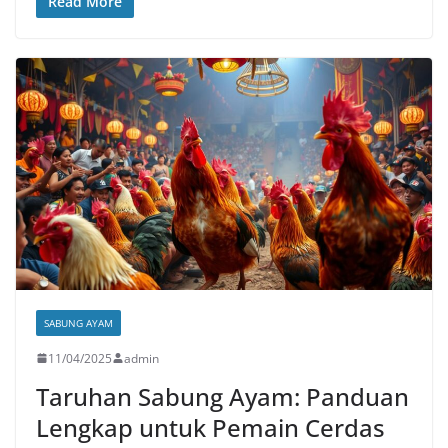
Read More
SABUNG AYAM
11/04/2025
admin
Taruhan Sabung Ayam: Panduan
Lengkap untuk Pemain Cerdas