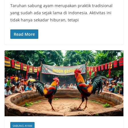
Taruhan sabung ayam merupakan praktik tradisional
yang sudah ada sejak lama di Indonesia. Aktivitas ini
tidak hanya sekadar hiburan, tetapi
Read More
SABUNG AYAM