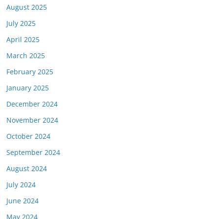
August 2025
July 2025
April 2025
March 2025
February 2025
January 2025
December 2024
November 2024
October 2024
September 2024
August 2024
July 2024
June 2024
May 2024