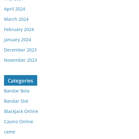
April 2024
March 2024
February 2024
January 2024
December 2023
November 2023
Categories
Bandar Bola
Bandar Slot
Blackjack Online
Casino Online
ceme