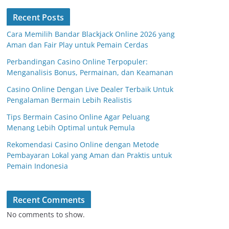
Recent Posts
Cara Memilih Bandar Blackjack Online 2026 yang
Aman dan Fair Play untuk Pemain Cerdas
Perbandingan Casino Online Terpopuler:
Menganalisis Bonus, Permainan, dan Keamanan
Casino Online Dengan Live Dealer Terbaik Untuk
Pengalaman Bermain Lebih Realistis
Tips Bermain Casino Online Agar Peluang
Menang Lebih Optimal untuk Pemula
Rekomendasi Casino Online dengan Metode
Pembayaran Lokal yang Aman dan Praktis untuk
Pemain Indonesia
Recent Comments
No comments to show.