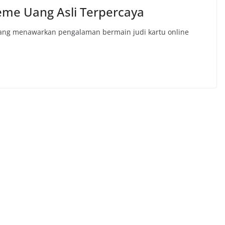
eme Uang Asli Terpercaya
yang menawarkan pengalaman bermain judi kartu online