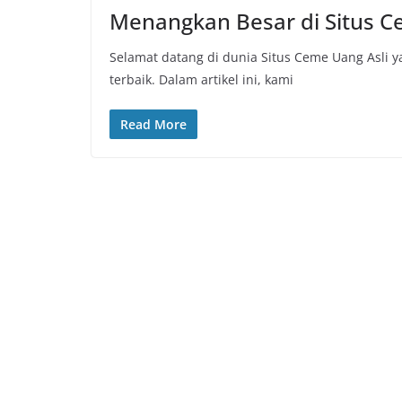
Menangkan Besar di Situs C
Selamat datang di dunia Situs Ceme Uang Asli 
terbaik. Dalam artikel ini, kami
Read More