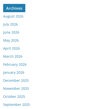
Archives
August 2026
July 2026
June 2026
May 2026
April 2026
March 2026
February 2026
January 2026
December 2025
November 2025
October 2025
September 2025