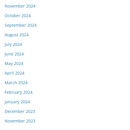
November 2024
October 2024
September 2024
August 2024
July 2024
June 2024
May 2024
April 2024
March 2024
February 2024
January 2024
December 2023
November 2023