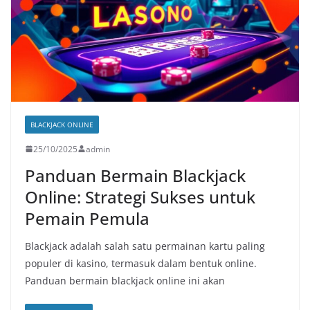
BLACKJACK ONLINE
25/10/2025
admin
Panduan Bermain Blackjack
Online: Strategi Sukses untuk
Pemain Pemula
Blackjack adalah salah satu permainan kartu paling
populer di kasino, termasuk dalam bentuk online.
Panduan bermain blackjack online ini akan