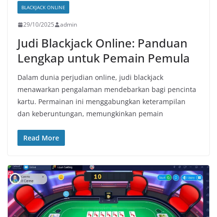
BLACKJACK ONLINE
29/10/2025
admin
Judi Blackjack Online: Panduan
Lengkap untuk Pemain Pemula
Dalam dunia perjudian online, judi blackjack
menawarkan pengalaman mendebarkan bagi pencinta
kartu. Permainan ini menggabungkan keterampilan
dan keberuntungan, memungkinkan pemain
Read More