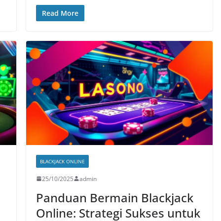
Read More
BLACKJACK ONLINE
25/10/2025
admin
Panduan Bermain Blackjack
Online: Strategi Sukses untuk