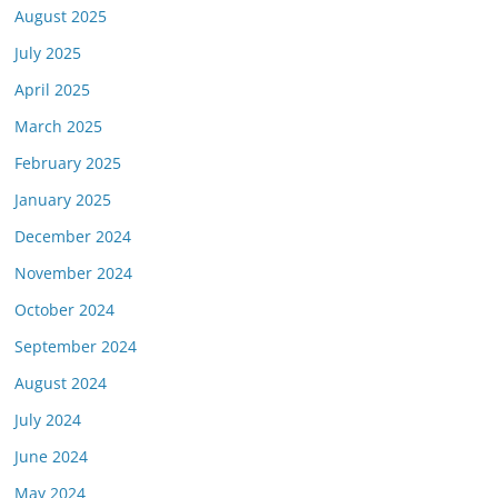
August 2025
July 2025
April 2025
March 2025
February 2025
January 2025
December 2024
November 2024
October 2024
September 2024
August 2024
July 2024
June 2024
May 2024