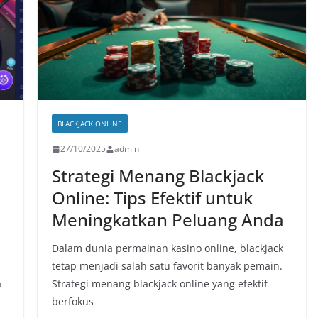
BLACKJACK ONLINE
27/10/2025
admin
Strategi Menang Blackjack
Online: Tips Efektif untuk
Meningkatkan Peluang Anda
Dalam dunia permainan kasino online, blackjack
tetap menjadi salah satu favorit banyak pemain.
a
Strategi menang blackjack online yang efektif
berfokus