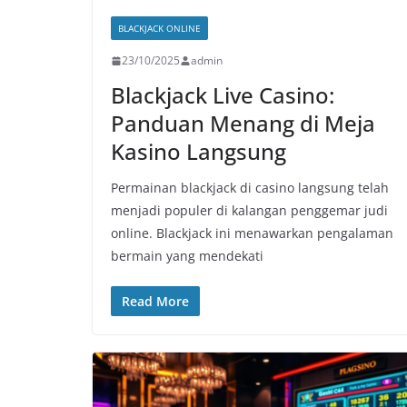
BLACKJACK ONLINE
23/10/2025
admin
Blackjack Live Casino:
Panduan Menang di Meja
Kasino Langsung
Permainan blackjack di casino langsung telah
menjadi populer di kalangan penggemar judi
online. Blackjack ini menawarkan pengalaman
bermain yang mendekati
Read More