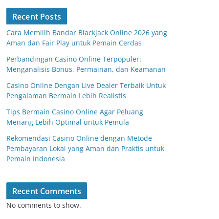
Recent Posts
Cara Memilih Bandar Blackjack Online 2026 yang
Aman dan Fair Play untuk Pemain Cerdas
Perbandingan Casino Online Terpopuler:
Menganalisis Bonus, Permainan, dan Keamanan
Casino Online Dengan Live Dealer Terbaik Untuk
Pengalaman Bermain Lebih Realistis
Tips Bermain Casino Online Agar Peluang
Menang Lebih Optimal untuk Pemula
Rekomendasi Casino Online dengan Metode
Pembayaran Lokal yang Aman dan Praktis untuk
Pemain Indonesia
Recent Comments
No comments to show.