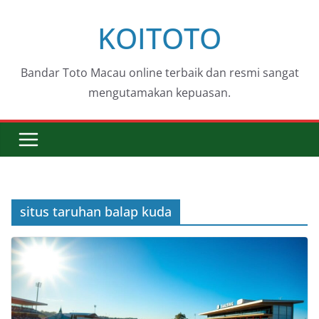
Skip
KOITOTO
to
content
Bandar Toto Macau online terbaik dan resmi sangat
mengutamakan kepuasan.
situs taruhan balap kuda