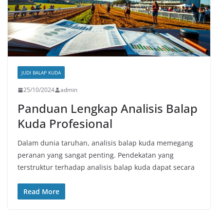
JUDI BALAP KUDA
25/10/2024
admin
Panduan Lengkap Analisis Balap
Kuda Profesional
Dalam dunia taruhan, analisis balap kuda memegang
peranan yang sangat penting. Pendekatan yang
terstruktur terhadap analisis balap kuda dapat secara
Read More