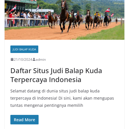
JUDI BALAP KUDA
21/10/2024
admin
Daftar Situs Judi Balap Kuda
Terpercaya Indonesia
Selamat datang di dunia situs judi balap kuda
terpercaya di Indonesia! Di sini, kami akan mengupas
tuntas mengenai pentingnya memilih
Read More