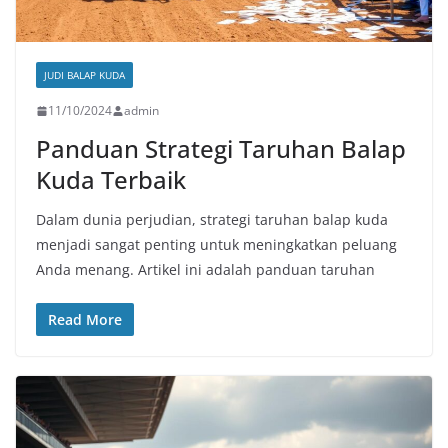
JUDI BALAP KUDA
11/10/2024
admin
Panduan Strategi Taruhan Balap
Kuda Terbaik
Dalam dunia perjudian, strategi taruhan balap kuda
menjadi sangat penting untuk meningkatkan peluang
Anda menang. Artikel ini adalah panduan taruhan
Read More