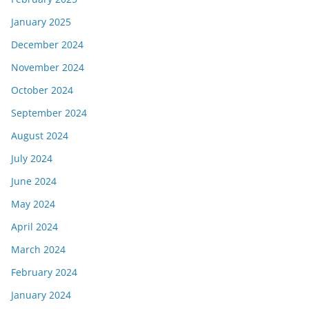
January 2025
December 2024
November 2024
October 2024
September 2024
August 2024
July 2024
June 2024
May 2024
April 2024
March 2024
February 2024
January 2024