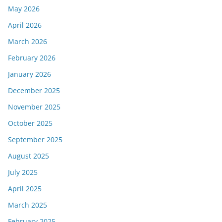
May 2026
April 2026
March 2026
February 2026
January 2026
December 2025
November 2025
October 2025
September 2025
August 2025
July 2025
April 2025
March 2025
February 2025