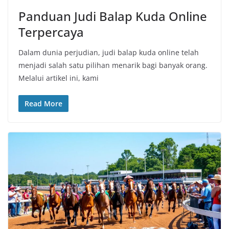
Panduan Judi Balap Kuda Online
Terpercaya
Dalam dunia perjudian, judi balap kuda online telah
menjadi salah satu pilihan menarik bagi banyak orang.
Melalui artikel ini, kami
Read More