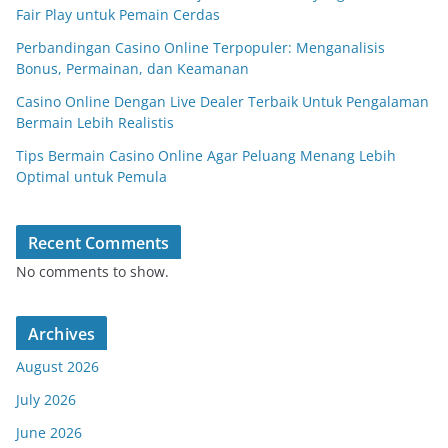
Fair Play untuk Pemain Cerdas
Perbandingan Casino Online Terpopuler: Menganalisis
Bonus, Permainan, dan Keamanan
Casino Online Dengan Live Dealer Terbaik Untuk Pengalaman
Bermain Lebih Realistis
Tips Bermain Casino Online Agar Peluang Menang Lebih
Optimal untuk Pemula
Recent Comments
No comments to show.
Archives
August 2026
July 2026
June 2026