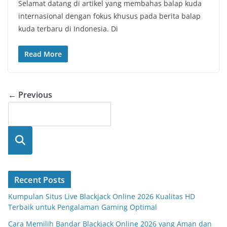
Selamat datang di artikel yang membahas balap kuda
internasional dengan fokus khusus pada berita balap
kuda terbaru di Indonesia. Di
Read More
← Previous
Searc
h
Recent Posts
Kumpulan Situs Live Blackjack Online 2026 Kualitas HD
Terbaik untuk Pengalaman Gaming Optimal
Cara Memilih Bandar Blackjack Online 2026 yang Aman dan