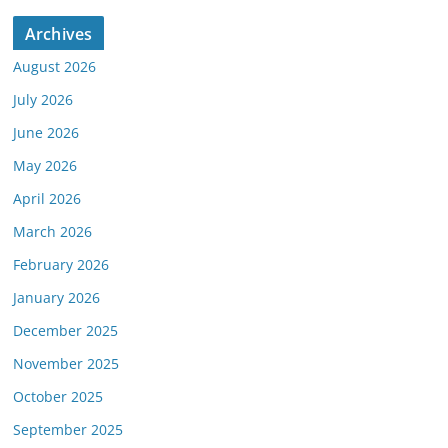
Archives
August 2026
July 2026
June 2026
May 2026
April 2026
March 2026
February 2026
January 2026
December 2025
November 2025
October 2025
September 2025