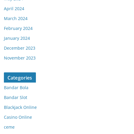
April 2024
March 2024
February 2024
January 2024
December 2023
November 2023
Categories
Bandar Bola
Bandar Slot
Blackjack Online
Casino Online
ceme