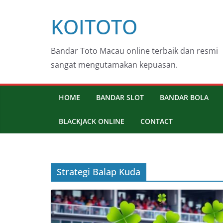
Skip
KOITOTO
to
content
Bandar Toto Macau online terbaik dan resmi
sangat mengutamakan kepuasan.
HOME
BANDAR SLOT
BANDAR BOLA
BLACKJACK ONLINE
CONTACT
Strategi Balap Kuda