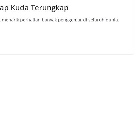
lap Kuda Terungkap
g menarik perhatian banyak penggemar di seluruh dunia.