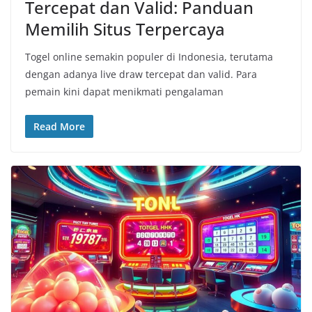
Tercepat dan Valid: Panduan
Memilih Situs Terpercaya
Togel online semakin populer di Indonesia, terutama
dengan adanya live draw tercepat dan valid. Para
pemain kini dapat menikmati pengalaman
Read More