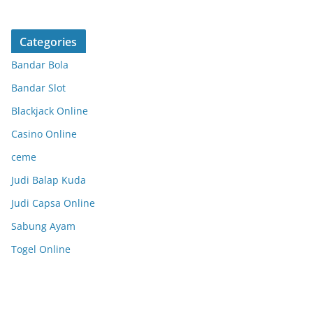
Categories
Bandar Bola
Bandar Slot
Blackjack Online
Casino Online
ceme
Judi Balap Kuda
Judi Capsa Online
Sabung Ayam
Togel Online