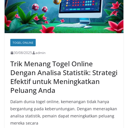
TOGEL ONLINE
30/08/2025
admin
Trik Menang Togel Online
Dengan Analisa Statistik: Strategi
Efektif untuk Meningkatkan
Peluang Anda
Dalam dunia togel online, kemenangan tidak hanya
bergantung pada keberuntungan. Dengan menerapkan
analisa statistik, pemain dapat meningkatkan peluang
mereka secara