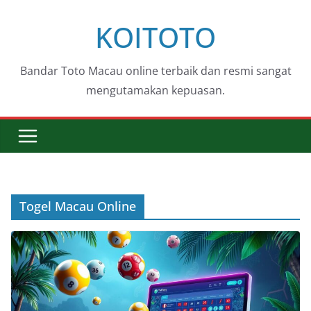
Skip
KOITOTO
to
content
Bandar Toto Macau online terbaik dan resmi sangat
mengutamakan kepuasan.
Togel Macau Online