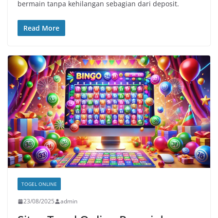
bermain tanpa kehilangan sebagian dari deposit.
Read More
TOGEL ONLINE
23/08/2025
admin