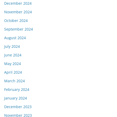
December 2024
November 2024
October 2024
September 2024
August 2024
July 2024
June 2024
May 2024
April 2024
March 2024
February 2024
January 2024
December 2023
November 2023