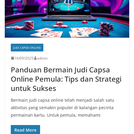
JUDI CAPSA ONLINE
16/09/2025
admin
Panduan Bermain Judi Capsa
Online Pemula: Tips dan Strategi
untuk Sukses
Bermain judi capsa online telah menjadi salah satu
aktivitas yang semakin populer di kalangan pecinta
permainan kartu. Untuk pemula, memahami
Read More