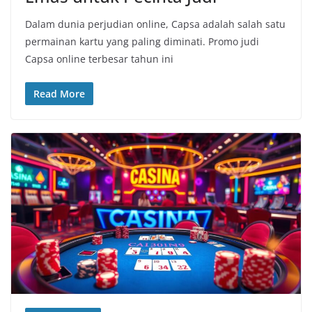
Dalam dunia perjudian online, Capsa adalah salah satu
permainan kartu yang paling diminati. Promo judi
Capsa online terbesar tahun ini
Read More