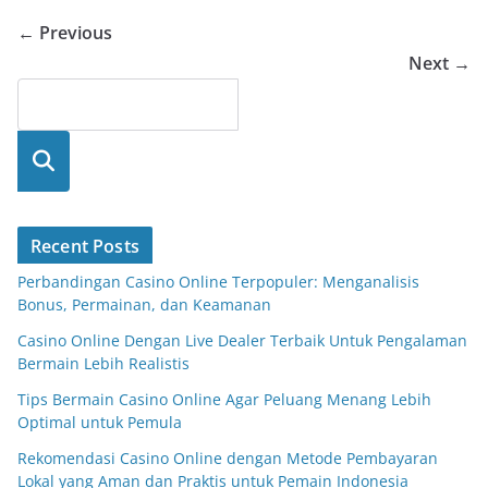
← Previous
Next →
Searc
h
Recent Posts
Perbandingan Casino Online Terpopuler: Menganalisis
Bonus, Permainan, dan Keamanan
Casino Online Dengan Live Dealer Terbaik Untuk Pengalaman
Bermain Lebih Realistis
Tips Bermain Casino Online Agar Peluang Menang Lebih
Optimal untuk Pemula
Rekomendasi Casino Online dengan Metode Pembayaran
Lokal yang Aman dan Praktis untuk Pemain Indonesia