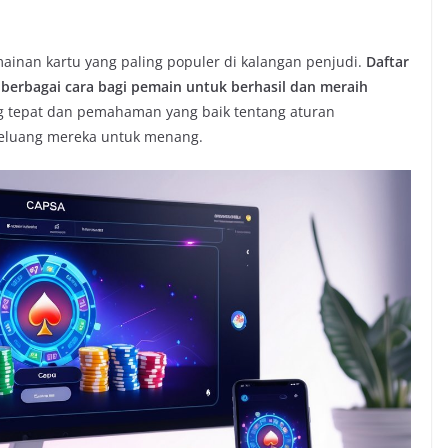
mainan kartu yang paling populer di kalangan penjudi.
Daftar
erbagai cara bagi pemain untuk berhasil dan meraih
g tepat dan pemahaman yang baik tentang aturan
eluang mereka untuk menang.