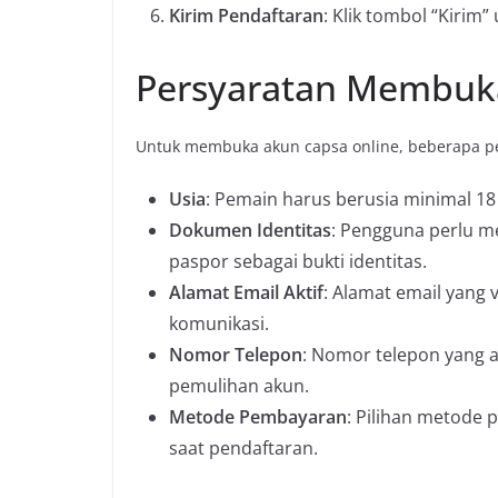
Kirim Pendaftaran
: Klik tombol “Kirim
Persyaratan Membuk
Untuk membuka akun capsa online, beberapa pe
Usia
: Pemain harus berusia minimal 18 
Dokumen Identitas
: Pengguna perlu m
paspor sebagai bukti identitas.
Alamat Email Aktif
: Alamat email yang 
komunikasi.
Nomor Telepon
: Nomor telepon yang a
pemulihan akun.
Metode Pembayaran
: Pilihan metode 
saat pendaftaran.