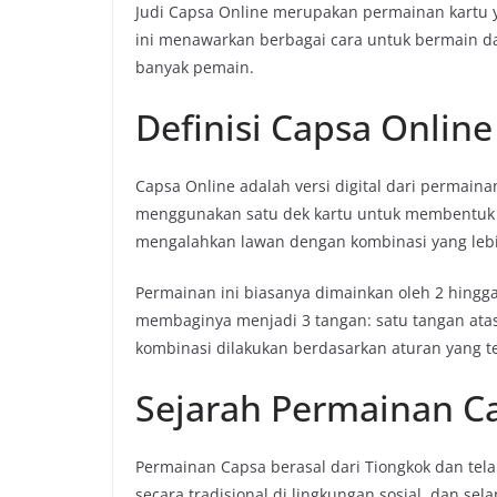
Judi Capsa Online merupakan permainan kartu 
ini menawarkan berbagai cara untuk bermain 
banyak pemain.
Definisi Capsa Online
Capsa Online adalah versi digital dari permain
menggunakan satu dek kartu untuk membentuk k
mengalahkan lawan dengan kombinasi yang lebih
Permainan ini biasanya dimainkan oleh 2 hingg
membaginya menjadi 3 tangan: satu tangan atas
kombinasi dilakukan berdasarkan aturan yang te
Sejarah Permainan C
Permainan Capsa berasal dari Tiongkok dan tel
secara tradisional di lingkungan sosial, dan se