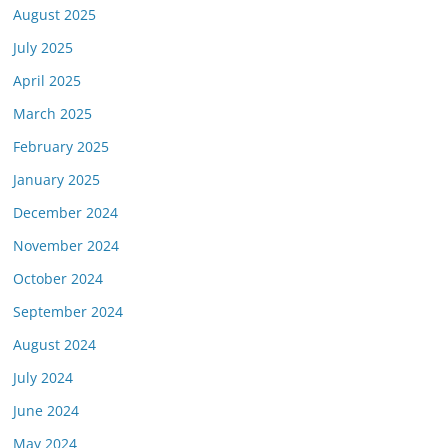
August 2025
July 2025
April 2025
March 2025
February 2025
January 2025
December 2024
November 2024
October 2024
September 2024
August 2024
July 2024
June 2024
May 2024