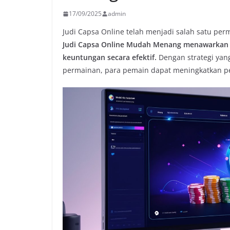
17/09/2025
admin
Judi Capsa Online telah menjadi salah satu per
Judi Capsa Online Mudah Menang menawarkan b
keuntungan secara efektif.
Dengan strategi yan
permainan, para pemain dapat meningkatkan p