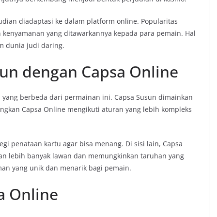
ian diadaptasi ke dalam platform online. Popularitas
an kenyamanan yang ditawarkannya kepada para pemain. Hal
 dunia judi daring.
un dengan Capsa Online
 yang berbeda dari permainan ini. Capsa Susun dimainkan
ngkan Capsa Online mengikuti aturan yang lebih kompleks
gi penataan kartu agar bisa menang. Di sisi lain, Capsa
an lebih banyak lawan dan memungkinkan taruhan yang
man yang unik dan menarik bagi pemain.
a Online