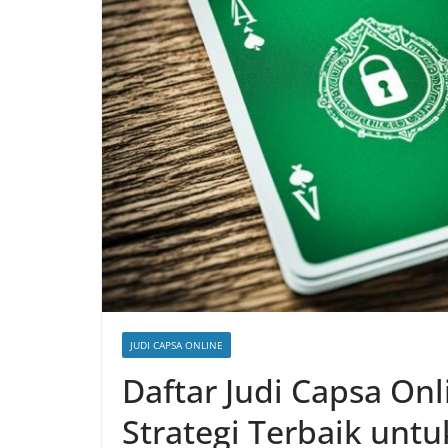
JUDI CAPSA ONLINE
Daftar Judi Capsa O
Strategi Terbaik unt