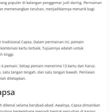
yang populer di kalangan penggemar judi daring. Permainan
dan memenangkan taruhan, menjadikannya menarik bagi
an tradisional Capsa. Dalam permainan ini, pemain
ombinasi kartu terbaik. Tujuannya adalah untuk
 tinggi.
a 6 pemain. Setiap pemain menerima 13 kartu dan harus
, satu tangan tengah, dan satu tangan bawah. Penilaian
lah ditetapkan.
apsa
ah dikenal selama berabad-abad. Awalnya, Capsa dimainkan
lanjutnya berkembang menjadi bentuk perjudian di kasino.