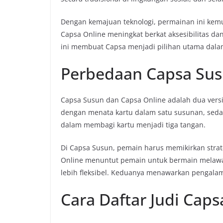
Dengan kemajuan teknologi, permainan ini kemud
Capsa Online meningkat berkat aksesibilitas d
ini membuat Capsa menjadi pilihan utama dalam
Perbedaan Capsa Sus
Capsa Susun dan Capsa Online adalah dua versi
dengan menata kartu dalam satu susunan, seda
dalam membagi kartu menjadi tiga tangan.
Di Capsa Susun, pemain harus memikirkan strate
Online menuntut pemain untuk bermain melaw
lebih fleksibel. Keduanya menawarkan pengala
Cara Daftar Judi Caps