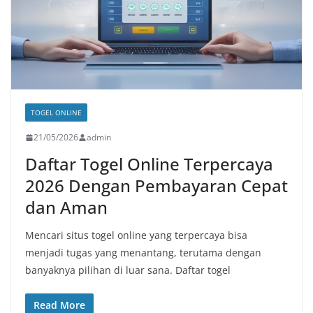
TOGEL ONLINE
21/05/2026
admin
Daftar Togel Online Terpercaya
2026 Dengan Pembayaran Cepat
dan Aman
Mencari situs togel online yang terpercaya bisa
menjadi tugas yang menantang, terutama dengan
banyaknya pilihan di luar sana. Daftar togel
Read More