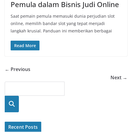
Pemula dalam Bisnis Judi Online
Saat pemain pemula memasuki dunia perjudian slot
online, memilih bandar slot yang tepat menjadi
langkah krusial. Panduan ini memberikan berbagai
Read More
← Previous
Next →
Searc
h
Recent Posts