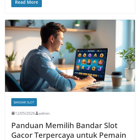
Read More
BANDAR SLOT
12/05/2026
admin
Panduan Memilih Bandar Slot
Gacor Terpercaya untuk Pemain