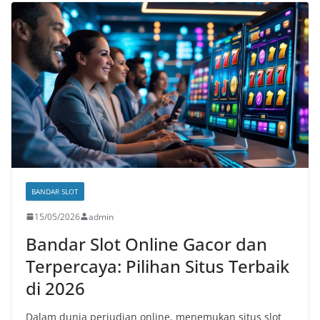
BANDAR SLOT
15/05/2026
admin
Bandar Slot Online Gacor dan
Terpercaya: Pilihan Situs Terbaik
di 2026
Dalam dunia perjudian online, menemukan situs slot