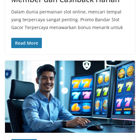
Dalam dunia permainan slot online, mencari tempat
yang terpercaya sangat penting. Promo Bandar Slot
Gacor Terpercaya menawarkan bonus menarik untuk
Read More