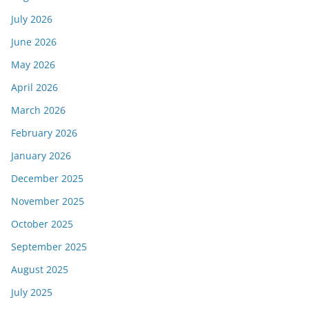
July 2026
June 2026
May 2026
April 2026
March 2026
February 2026
January 2026
December 2025
November 2025
October 2025
September 2025
August 2025
July 2025