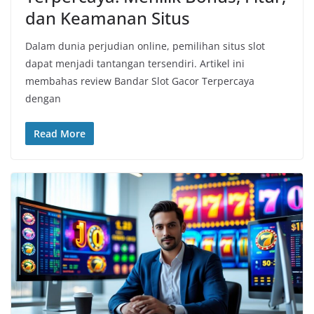
dan Keamanan Situs
Dalam dunia perjudian online, pemilihan situs slot
dapat menjadi tantangan tersendiri. Artikel ini
membahas review Bandar Slot Gacor Terpercaya
dengan
Read More