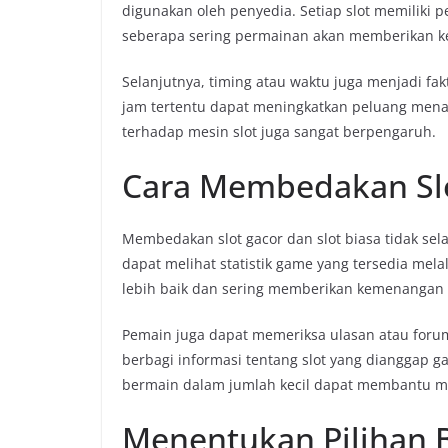
digunakan oleh penyedia. Setiap slot memiliki 
seberapa sering permainan akan memberikan 
Selanjutnya, timing atau waktu juga menjadi f
jam tertentu dapat meningkatkan peluang mena
terhadap mesin slot juga sangat berpengaruh.
Cara Membedakan Slo
Membedakan slot gacor dan slot biasa tidak sel
dapat melihat statistik game yang tersedia melal
lebih baik dan sering memberikan kemenangan k
Pemain juga dapat memeriksa ulasan atau foru
berbagi informasi tentang slot yang dianggap 
bermain dalam jumlah kecil dapat membantu me
Menentukan Pilihan B