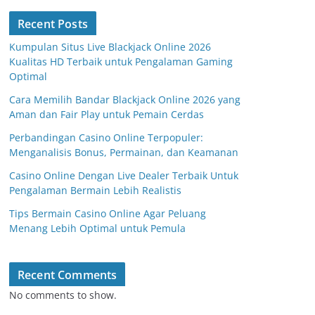
Recent Posts
Kumpulan Situs Live Blackjack Online 2026
Kualitas HD Terbaik untuk Pengalaman Gaming
Optimal
Cara Memilih Bandar Blackjack Online 2026 yang
Aman dan Fair Play untuk Pemain Cerdas
Perbandingan Casino Online Terpopuler:
Menganalisis Bonus, Permainan, dan Keamanan
Casino Online Dengan Live Dealer Terbaik Untuk
Pengalaman Bermain Lebih Realistis
Tips Bermain Casino Online Agar Peluang
Menang Lebih Optimal untuk Pemula
Recent Comments
No comments to show.