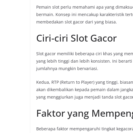
Pemain slot perlu memahami apa yang dimaksu
bermain. Konsep ini mencakup karakteristik tert
membedakan slot gacor dari yang biasa.
Ciri-ciri Slot Gacor
Slot gacor memiliki beberapa ciri khas yang me
yang lebih tinggi dan lebih konsisten. Ini ber
jumlahnya mungkin bervariasi.
Kedua, RTP (Return to Player) yang tinggi, bia
akan dikembalikan kepada pemain dalam jangka 
yang menggiurkan juga menjadi tanda slot gacor
Faktor yang Mempeng
Beberapa faktor mempengaruhi tingkat kegacora