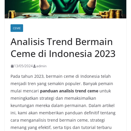
CEME
Analisis Trend Bermain
Ceme di Indonesia 2023
13/05/2024
admin
Pada tahun 2023, bermain ceme di Indonesia telah
menjadi tren yang semakin populer. Banyak pemain
mulai mencari
panduan analisis trend ceme
untuk
meningkatkan strategi dan memaksimalkan
keuntungan mereka dalam permainan. Dalam artikel
ini, kami akan memberikan panduan definitif tentang
cara menganalisis trend bermain ceme, strategi
menang yang efektif, serta tips dan tutorial terbaru