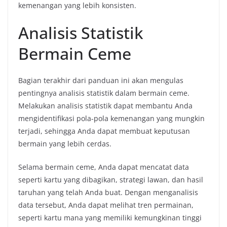
kemenangan yang lebih konsisten.
Analisis Statistik
Bermain Ceme
Bagian terakhir dari panduan ini akan mengulas
pentingnya analisis statistik dalam bermain ceme.
Melakukan analisis statistik dapat membantu Anda
mengidentifikasi pola-pola kemenangan yang mungkin
terjadi, sehingga Anda dapat membuat keputusan
bermain yang lebih cerdas.
Selama bermain ceme, Anda dapat mencatat data
seperti kartu yang dibagikan, strategi lawan, dan hasil
taruhan yang telah Anda buat. Dengan menganalisis
data tersebut, Anda dapat melihat tren permainan,
seperti kartu mana yang memiliki kemungkinan tinggi