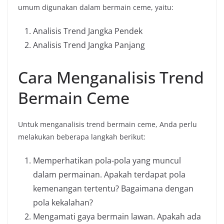
umum digunakan dalam bermain ceme, yaitu:
Analisis Trend Jangka Pendek
Analisis Trend Jangka Panjang
Cara Menganalisis Trend
Bermain Ceme
Untuk menganalisis trend bermain ceme, Anda perlu
melakukan beberapa langkah berikut:
Memperhatikan pola-pola yang muncul
dalam permainan. Apakah terdapat pola
kemenangan tertentu? Bagaimana dengan
pola kekalahan?
Mengamati gaya bermain lawan. Apakah ada