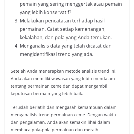
pemain yang sering menggertak atau pemain
yang lebih konservatif?
Melakukan pencatatan terhadap hasil
permainan. Catat setiap kemenangan,
kekalahan, dan pola yang Anda temukan.
Menganalisis data yang telah dicatat dan
mengidentifikasi trend yang ada.
Setelah Anda menerapkan metode analisis trend ini,
Anda akan memiliki wawasan yang lebih mendalam
tentang permainan ceme dan dapat mengambil
keputusan bermain yang lebih baik.
Teruslah berlatih dan mengasah kemampuan dalam
menganalisis trend permainan ceme. Dengan waktu
dan pengalaman, Anda akan semakin lihai dalam
membaca pola-pola permainan dan meraih