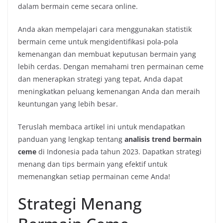
dalam bermain ceme secara online.
Anda akan mempelajari cara menggunakan statistik
bermain ceme untuk mengidentifikasi pola-pola
kemenangan dan membuat keputusan bermain yang
lebih cerdas. Dengan memahami tren permainan ceme
dan menerapkan strategi yang tepat, Anda dapat
meningkatkan peluang kemenangan Anda dan meraih
keuntungan yang lebih besar.
Teruslah membaca artikel ini untuk mendapatkan
panduan yang lengkap tentang
analisis trend bermain
ceme
di Indonesia pada tahun 2023. Dapatkan strategi
menang dan tips bermain yang efektif untuk
memenangkan setiap permainan ceme Anda!
Strategi Menang