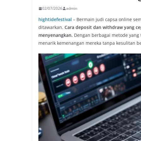
02/07/2026
admin
hightidefestival
– Bermain judi capsa online se
ditawarkan.
Cara deposit dan withdraw yang c
menyenangkan.
Dengan berbagai metode yang 
menarik kemenangan mereka tanpa kesulitan ber