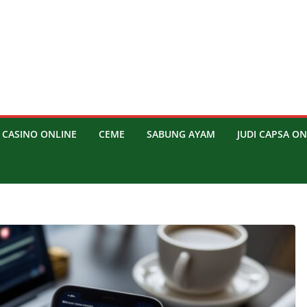
CASINO ONLINE
CEME
SABUNG AYAM
JUDI CAPSA ON