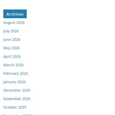
Archives
August 2026
July 2026
June 2026
May 2026
April 2026
March 2026
February 2026
January 2026
December 2025
November 2025
October 2025