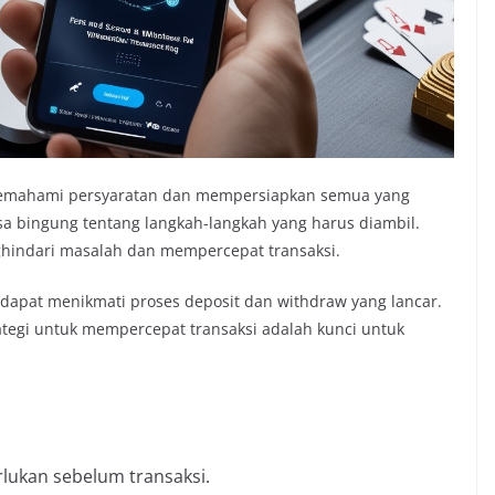
memahami persyaratan dan mempersiapkan semua yang
a bingung tentang langkah-langkah yang harus diambil.
ghindari masalah dan mempercepat transaksi.
dapat menikmati proses deposit dan withdraw yang lancar.
egi untuk mempercepat transaksi adalah kunci untuk
lukan sebelum transaksi.