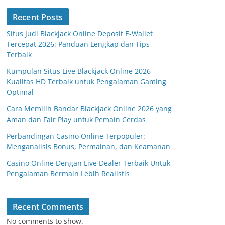
Recent Posts
Situs Judi Blackjack Online Deposit E-Wallet
Tercepat 2026: Panduan Lengkap dan Tips
Terbaik
Kumpulan Situs Live Blackjack Online 2026
Kualitas HD Terbaik untuk Pengalaman Gaming
Optimal
Cara Memilih Bandar Blackjack Online 2026 yang
Aman dan Fair Play untuk Pemain Cerdas
Perbandingan Casino Online Terpopuler:
Menganalisis Bonus, Permainan, dan Keamanan
Casino Online Dengan Live Dealer Terbaik Untuk
Pengalaman Bermain Lebih Realistis
Recent Comments
No comments to show.