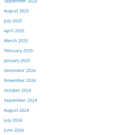
September 2025
August 2025
July 2025
April 2025
March 2025
February 2025
January 2025
December 2024
November 2024
October 2024
September 2024
August 2024
July 2024
June 2024