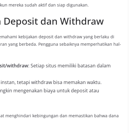
kun mereka sudah aktif dan siap digunakan.
 Deposit dan Withdraw
emahami kebijakan deposit dan withdraw yang berlaku di
aturan yang berbeda. Pengguna sebaiknya memperhatikan hal-
it/withdraw
: Setiap situs memiliki batasan dalam
it instan, tetapi withdraw bisa memakan waktu.
ngkin mengenakan biaya untuk deposit atau
pat menghindari kebingungan dan memastikan bahwa dana