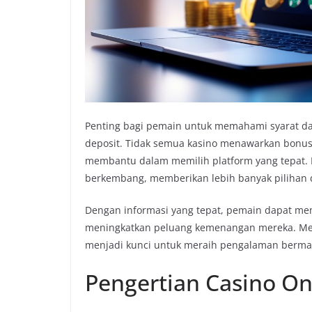
Penting bagi pemain untuk memahami syarat da
deposit. Tidak semua kasino menawarkan bonus
membantu dalam memilih platform yang tepat. P
berkembang, memberikan lebih banyak pilihan 
Dengan informasi yang tepat, pemain dapat me
meningkatkan peluang kemenangan mereka. Meng
menjadi kunci untuk meraih pengalaman berm
Pengertian Casino On