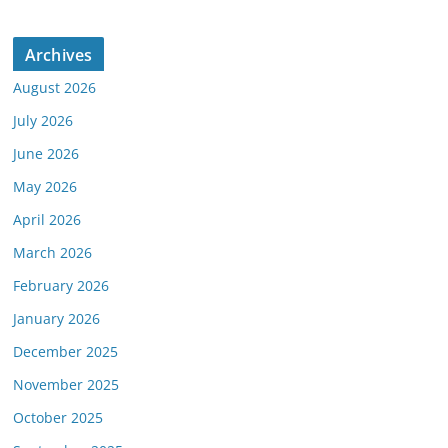
Archives
August 2026
July 2026
June 2026
May 2026
April 2026
March 2026
February 2026
January 2026
December 2025
November 2025
October 2025