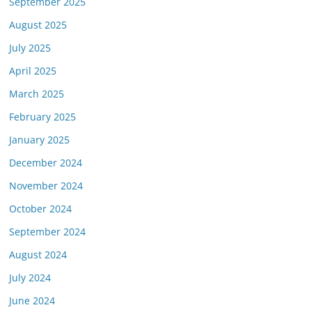
September 2025
August 2025
July 2025
April 2025
March 2025
February 2025
January 2025
December 2024
November 2024
October 2024
September 2024
August 2024
July 2024
June 2024