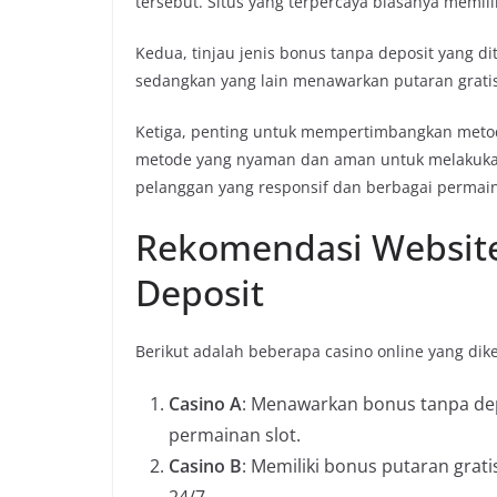
tersebut. Situs yang terpercaya biasanya memiliki
Kedua, tinjau jenis bonus tanpa deposit yang 
sedangkan yang lain menawarkan putaran gratis
Ketiga, penting untuk mempertimbangkan metod
metode yang nyaman dan aman untuk melakukan 
pelanggan yang responsif dan berbagai permaina
Rekomendasi Website
Deposit
Berikut adalah beberapa casino online yang di
Casino A
: Menawarkan bonus tanpa de
permainan slot.
Casino B
: Memiliki bonus putaran gra
24/7.