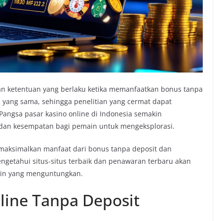
n ketentuan yang berlaku ketika memanfaatkan bonus tanpa
 yang sama, sehingga penelitian yang cermat dapat
angsa pasar kasino online di Indonesia semakin
dan kesempatan bagi pemain untuk mengeksplorasi.
maksimalkan manfaat dari bonus tanpa deposit dan
etahui situs-situs terbaik dan penawaran terbaru akan
ain yang menguntungkan.
line Tanpa Deposit