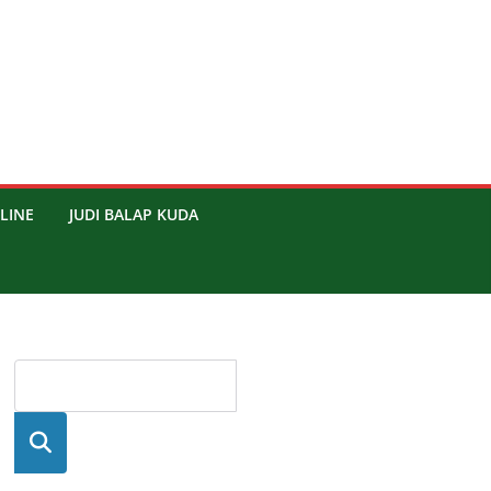
LINE
JUDI BALAP KUDA
Searc
h