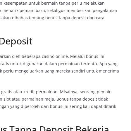
in kesempatan untuk bermain tanpa perlu melakukan
tuk menarik pemain baru, sekaligus memberikan pengalaman
i, akan dibahas tentang bonus tanpa deposit dan cara
Deposit
rkan oleh beberapa casino online. Melalui bonus ini,
ratis untuk digunakan dalam permainan tertentu. Apa yang
k perlu mengeluarkan uang mereka sendiri untuk menerima
 gratis atau kredit permainan. Misalnya, seorang pemain
slot atau permainan meja. Bonus tanpa deposit tidak
gan yang diperoleh dari bonus ini sering kali dapat ditarik
s Tanpa Deposit Bekerja