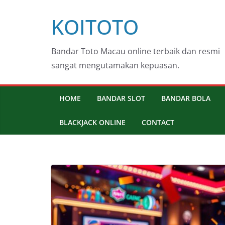
Skip
KOITOTO
to
content
Bandar Toto Macau online terbaik dan resmi
sangat mengutamakan kepuasan.
HOME
BANDAR SLOT
BANDAR BOLA
BLACKJACK ONLINE
CONTACT