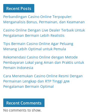
Recent Posts
Perbandingan Casino Online Terpopuler:
Menganalisis Bonus, Permainan, dan Keamanan
Casino Online Dengan Live Dealer Terbaik Untuk
Pengalaman Bermain Lebih Realistis
Tips Bermain Casino Online Agar Peluang
Menang Lebih Optimal untuk Pemula
Rekomendasi Casino Online dengan Metode
Pembayaran Lokal yang Aman dan Praktis untuk
Pemain Indonesia
Cara Menemukan Casino Online Resmi Dengan
Permainan Lengkap dan RTP Tinggi для
Pengalaman Bermain Optimal
Recent Comments
No comments to show.