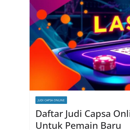
JUDI CAPSA ONLINE
Daftar Judi Capsa On
Untuk Pemain Baru