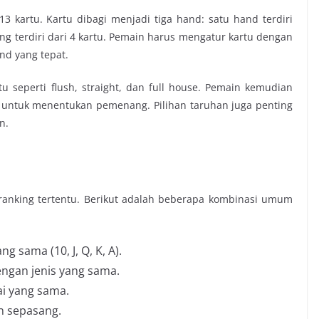
3 kartu. Kartu dibagi menjadi tiga hand: satu hand terdiri
ng terdiri dari 4 kartu. Pemain harus mengatur kartu dengan
and yang tepat.
u seperti flush, straight, dan full house. Pemain kemudian
ntuk menentukan pemenang. Pilihan taruhan juga penting
n.
ranking tertentu. Berikut adalah beberapa kombinasi umum
ng sama (10, J, Q, K, A).
ngan jenis yang sama.
ai yang sama.
n sepasang.