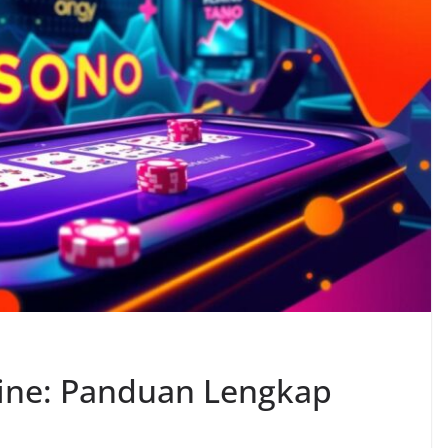
line: Panduan Lengkap