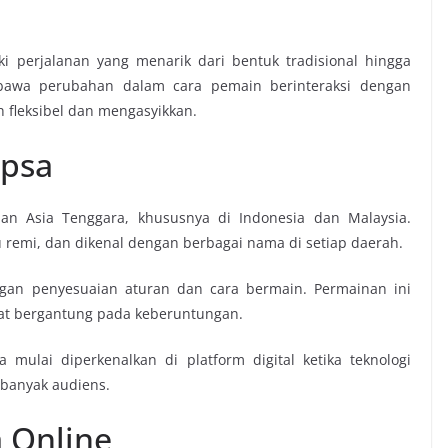
i perjalanan yang menarik dari bentuk tradisional hingga
mbawa perubahan dalam cara pemain berinteraksi dengan
fleksibel dan mengasyikkan.
apsa
ian Asia Tenggara, khususnya di Indonesia dan Malaysia.
 remi, dan dikenal dengan berbagai nama di setiap daerah.
ngan penyesuaian aturan dan cara bermain. Permainan ini
gat bergantung pada keberuntungan.
mulai diperkenalkan di platform digital ketika teknologi
banyak audiens.
 Online