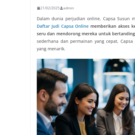
21/02/2025
admin
Dalam dunia perjudian online, Capsa Susun m
Daftar Judi Capsa Online
memberikan akses ke
seru dan mendorong mereka untuk bertanding 
sederhana dan permainan yang cepat, Capsa 
yang menarik.