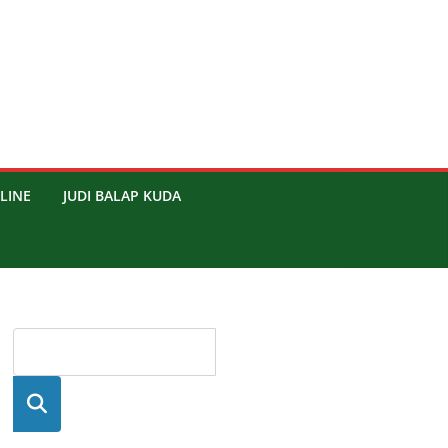
LINE
JUDI BALAP KUDA
Searc
h