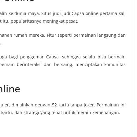
lih ke dunia maya. Situs judi judi Capsa online pertama kali
 itu, popularitasnya meningkat pesat.
manan rumah mereka. Fitur seperti permainan langsung dan
.
uga bagi penggemar Capsa, sehingga selalu bisa bermain
 pemain berinteraksi dan bersaing, menciptakan komunitas
nline
ler, dimainkan dengan 52 kartu tanpa joker. Permainan ini
artu, dan strategi yang tepat untuk meraih kemenangan.