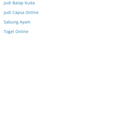
Judi Balap Kuda
Judi Capsa Online
Sabung Ayam
Togel Online