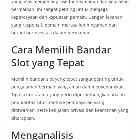
yang jelas mengenai prosedur keamanan dan kebijakan
permainan. Ini sangat penting untuk menjaga
kepercayaan dan kepuasan pemain. Dengan layanan
yang responsif, pemain merasa lebih nyaman dan
berani berinvestasi dalam permainan.
Cara Memilih Bandar
Slot yang Tepat
Memilih bandar slot yang tepat sangat penting untuk
pengalaman bermain yang aman dan menyenangkan.
Tiga faktor utama yang perlu dipertimbangkan adalah
popularitas situs, metode pembayaran yang
ditawarkan, serta kebijakan privasi dan keamanan yang
diterapkan.
Menganalisis