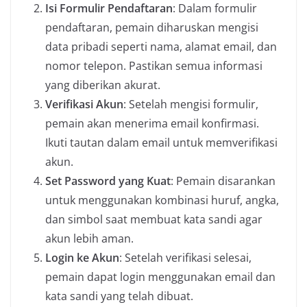
Isi Formulir Pendaftaran
: Dalam formulir
pendaftaran, pemain diharuskan mengisi
data pribadi seperti nama, alamat email, dan
nomor telepon. Pastikan semua informasi
yang diberikan akurat.
Verifikasi Akun
: Setelah mengisi formulir,
pemain akan menerima email konfirmasi.
Ikuti tautan dalam email untuk memverifikasi
akun.
Set Password yang Kuat
: Pemain disarankan
untuk menggunakan kombinasi huruf, angka,
dan simbol saat membuat kata sandi agar
akun lebih aman.
Login ke Akun
: Setelah verifikasi selesai,
pemain dapat login menggunakan email dan
kata sandi yang telah dibuat.