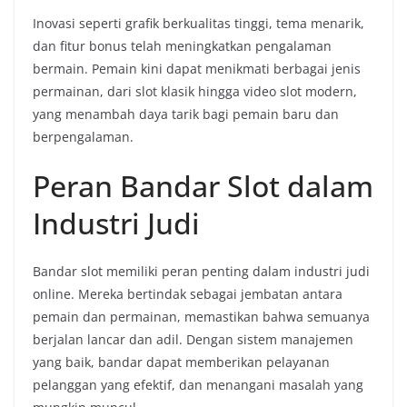
Inovasi seperti grafik berkualitas tinggi, tema menarik,
dan fitur bonus telah meningkatkan pengalaman
bermain. Pemain kini dapat menikmati berbagai jenis
permainan, dari slot klasik hingga video slot modern,
yang menambah daya tarik bagi pemain baru dan
berpengalaman.
Peran Bandar Slot dalam
Industri Judi
Bandar slot memiliki peran penting dalam industri judi
online. Mereka bertindak sebagai jembatan antara
pemain dan permainan, memastikan bahwa semuanya
berjalan lancar dan adil. Dengan sistem manajemen
yang baik, bandar dapat memberikan pelayanan
pelanggan yang efektif, dan menangani masalah yang