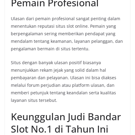
Pemain Profesional
Ulasan dari pemain profesional sangat penting dalam
menentukan reputasi situs slot online. Pemain yang
berpengalaman sering memberikan pendapat yang
mendalam tentang keamanan, layanan pelanggan, dan
pengalaman bermain di situs tertentu.
Situs dengan banyak ulasan positif biasanya
menunjukkan rekam jejak yang solid dalam hal
pembayaran dan pelayanan. Ulasan ini bisa diakses
melalui forum perjudian atau platform ulasan, dan
memberi petunjuk tentang keandalan serta kualitas
layanan situs tersebut.
Keunggulan Judi Bandar
Slot No.1 di Tahun Ini