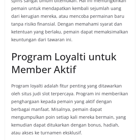
spins sangat umum ditemukan. Hal ini memungkinkan
pemain untuk mendapatkan kembali sejumlah uang
dari kerugian mereka, atau mencoba permainan baru
tanpa risiko finansial. Dengan memahami syarat dan
ketentuan yang berlaku, pemain dapat memaksimalkan
keuntungan dari tawaran ini.
Program Loyalti untuk
Member Aktif
Program loyalti adalah fitur penting yang ditawarkan
oleh situs judi slot terpercaya. Program ini memberikan
penghargaan kepada pemain yang aktif dengan
berbagai manfaat. Misalnya, pemain dapat
mengumpulkan poin setiap kali mereka bermain, yang
kemudian dapat ditukarkan dengan bonus, hadiah,
atau akses ke turnamen eksklusif.