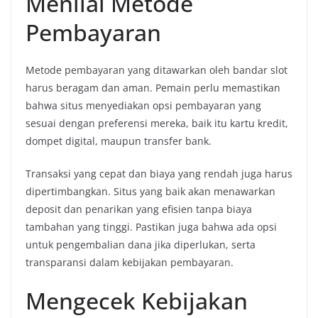
Menilai Metode
Pembayaran
Metode pembayaran yang ditawarkan oleh bandar slot
harus beragam dan aman. Pemain perlu memastikan
bahwa situs menyediakan opsi pembayaran yang
sesuai dengan preferensi mereka, baik itu kartu kredit,
dompet digital, maupun transfer bank.
Transaksi yang cepat dan biaya yang rendah juga harus
dipertimbangkan. Situs yang baik akan menawarkan
deposit dan penarikan yang efisien tanpa biaya
tambahan yang tinggi. Pastikan juga bahwa ada opsi
untuk pengembalian dana jika diperlukan, serta
transparansi dalam kebijakan pembayaran.
Mengecek Kebijakan