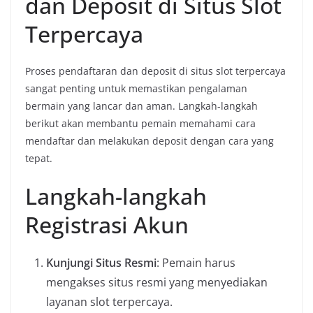
dan Deposit di Situs Slot
Terpercaya
Proses pendaftaran dan deposit di situs slot terpercaya
sangat penting untuk memastikan pengalaman
bermain yang lancar dan aman. Langkah-langkah
berikut akan membantu pemain memahami cara
mendaftar dan melakukan deposit dengan cara yang
tepat.
Langkah-langkah
Registrasi Akun
Kunjungi Situs Resmi
: Pemain harus
mengakses situs resmi yang menyediakan
layanan slot terpercaya.