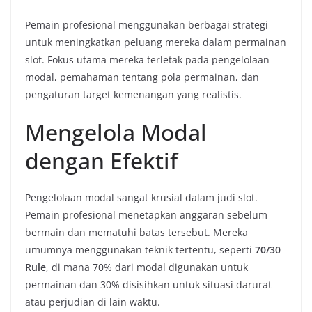
Pemain profesional menggunakan berbagai strategi
untuk meningkatkan peluang mereka dalam permainan
slot. Fokus utama mereka terletak pada pengelolaan
modal, pemahaman tentang pola permainan, dan
pengaturan target kemenangan yang realistis.
Mengelola Modal
dengan Efektif
Pengelolaan modal sangat krusial dalam judi slot.
Pemain profesional menetapkan anggaran sebelum
bermain dan mematuhi batas tersebut. Mereka
umumnya menggunakan teknik tertentu, seperti
70/30
Rule
, di mana 70% dari modal digunakan untuk
permainan dan 30% disisihkan untuk situasi darurat
atau perjudian di lain waktu.