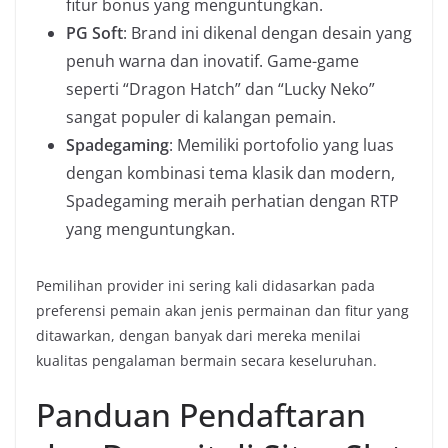
fitur bonus yang menguntungkan.
PG Soft
: Brand ini dikenal dengan desain yang
penuh warna dan inovatif. Game-game
seperti “Dragon Hatch” dan “Lucky Neko”
sangat populer di kalangan pemain.
Spadegaming
: Memiliki portofolio yang luas
dengan kombinasi tema klasik dan modern,
Spadegaming meraih perhatian dengan RTP
yang menguntungkan.
Pemilihan provider ini sering kali didasarkan pada
preferensi pemain akan jenis permainan dan fitur yang
ditawarkan, dengan banyak dari mereka menilai
kualitas pengalaman bermain secara keseluruhan.
Panduan Pendaftaran