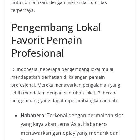
untuk dimainkan, dengan lisensi dari otoritas
terpercaya.
Pengembang Lokal
Favorit Pemain
Profesional
Di Indonesia, beberapa pengembang lokal mulai
mendapatkan perhatian di kalangan pemain
profesional. Mereka menawarkan pengalaman yang
lebih mendalam dengan sentuhan lokal. Beberapa
pengembang yang dapat dipertimbangkan adalah:
Habanero
: Terkenal dengan permainan slot
yang kaya akan tema Asia, Habanero
menawarkan gameplay yang menarik dan