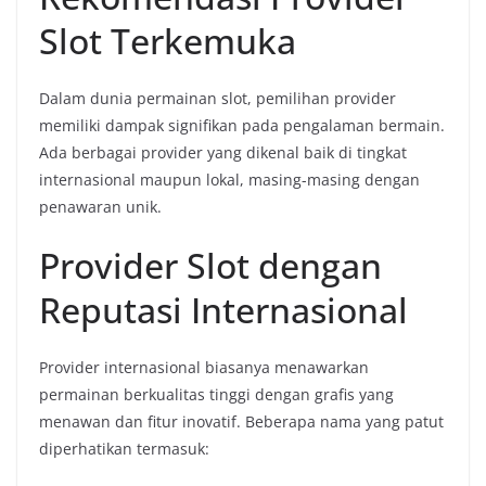
Slot Terkemuka
Dalam dunia permainan slot, pemilihan provider
memiliki dampak signifikan pada pengalaman bermain.
Ada berbagai provider yang dikenal baik di tingkat
internasional maupun lokal, masing-masing dengan
penawaran unik.
Provider Slot dengan
Reputasi Internasional
Provider internasional biasanya menawarkan
permainan berkualitas tinggi dengan grafis yang
menawan dan fitur inovatif. Beberapa nama yang patut
diperhatikan termasuk: