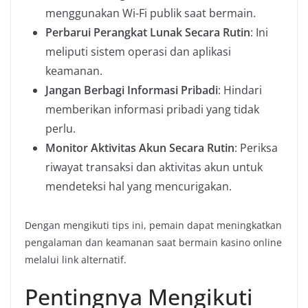
menggunakan Wi-Fi publik saat bermain.
Perbarui Perangkat Lunak Secara Rutin
: Ini
meliputi sistem operasi dan aplikasi
keamanan.
Jangan Berbagi Informasi Pribadi
: Hindari
memberikan informasi pribadi yang tidak
perlu.
Monitor Aktivitas Akun Secara Rutin
: Periksa
riwayat transaksi dan aktivitas akun untuk
mendeteksi hal yang mencurigakan.
Dengan mengikuti tips ini, pemain dapat meningkatkan
pengalaman dan keamanan saat bermain kasino online
melalui link alternatif.
Pentingnya Mengikuti