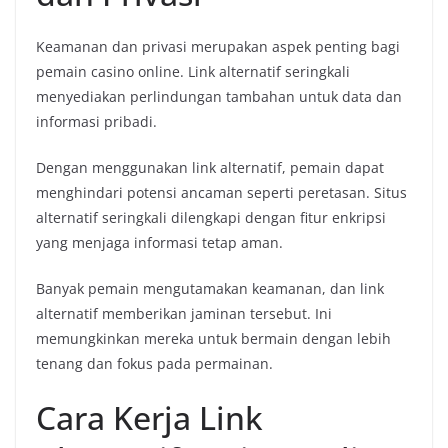
Keamanan dan privasi merupakan aspek penting bagi
pemain casino online. Link alternatif seringkali
menyediakan perlindungan tambahan untuk data dan
informasi pribadi.
Dengan menggunakan link alternatif, pemain dapat
menghindari potensi ancaman seperti peretasan. Situs
alternatif seringkali dilengkapi dengan fitur enkripsi
yang menjaga informasi tetap aman.
Banyak pemain mengutamakan keamanan, dan link
alternatif memberikan jaminan tersebut. Ini
memungkinkan mereka untuk bermain dengan lebih
tenang dan fokus pada permainan.
Cara Kerja Link