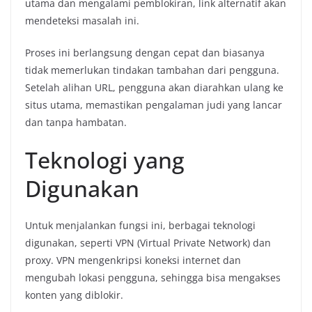
utama dan mengalami pemblokiran, link alternatif akan
mendeteksi masalah ini.
Proses ini berlangsung dengan cepat dan biasanya
tidak memerlukan tindakan tambahan dari pengguna.
Setelah alihan URL, pengguna akan diarahkan ulang ke
situs utama, memastikan pengalaman judi yang lancar
dan tanpa hambatan.
Teknologi yang
Digunakan
Untuk menjalankan fungsi ini, berbagai teknologi
digunakan, seperti VPN (Virtual Private Network) dan
proxy. VPN mengenkripsi koneksi internet dan
mengubah lokasi pengguna, sehingga bisa mengakses
konten yang diblokir.