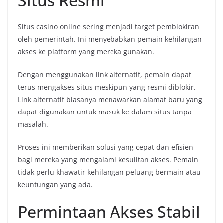
Situs Resmi
Situs casino online sering menjadi target pemblokiran
oleh pemerintah. Ini menyebabkan pemain kehilangan
akses ke platform yang mereka gunakan.
Dengan menggunakan link alternatif, pemain dapat
terus mengakses situs meskipun yang resmi diblokir.
Link alternatif biasanya menawarkan alamat baru yang
dapat digunakan untuk masuk ke dalam situs tanpa
masalah.
Proses ini memberikan solusi yang cepat dan efisien
bagi mereka yang mengalami kesulitan akses. Pemain
tidak perlu khawatir kehilangan peluang bermain atau
keuntungan yang ada.
Permintaan Akses Stabil