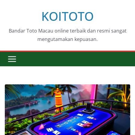
Skip
KOITOTO
to
content
Bandar Toto Macau online terbaik dan resmi sangat
mengutamakan kepuasan.