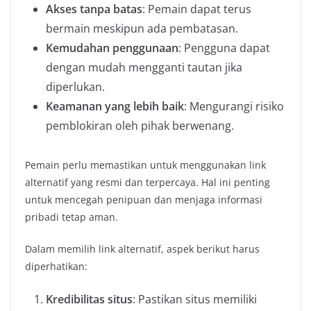
Akses tanpa batas
: Pemain dapat terus
bermain meskipun ada pembatasan.
Kemudahan penggunaan
: Pengguna dapat
dengan mudah mengganti tautan jika
diperlukan.
Keamanan yang lebih baik
: Mengurangi risiko
pemblokiran oleh pihak berwenang.
Pemain perlu memastikan untuk menggunakan link
alternatif yang resmi dan terpercaya. Hal ini penting
untuk mencegah penipuan dan menjaga informasi
pribadi tetap aman.
Dalam memilih link alternatif, aspek berikut harus
diperhatikan:
Kredibilitas situs
: Pastikan situs memiliki