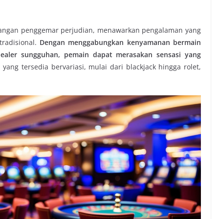
kalangan penggemar perjudian, menawarkan pengalaman yang
radisional.
Dengan menggabungkan kenyamanan bermain
dealer sungguhan, pemain dapat merasakan sensasi yang
ang tersedia bervariasi, mulai dari blackjack hingga rolet,