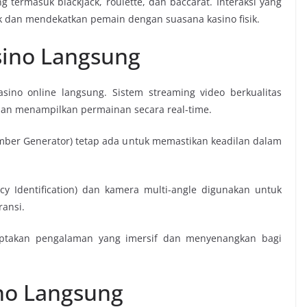
termasuk blackjack, roulette, dan baccarat. Interaksi yang
 dan mendekatkan pemain dengan suasana kasino fisik.
asino Langsung
ino online langsung. Sistem streaming video berkualitas
an menampilkan permainan secara real-time.
er Generator) tetap ada untuk memastikan keadilan dalam
cy Identification) dan kamera multi-angle digunakan untuk
ansi.
ptakan pengalaman yang imersif dan menyenangkan bagi
ino Langsung