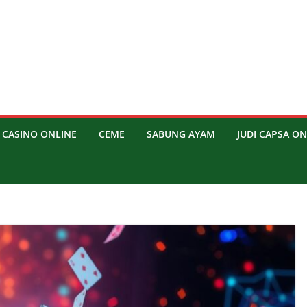
CASINO ONLINE
CEME
SABUNG AYAM
JUDI CAPSA ON