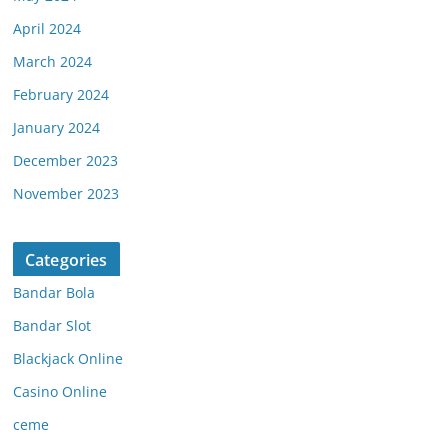
April 2024
March 2024
February 2024
January 2024
December 2023
November 2023
Categories
Bandar Bola
Bandar Slot
Blackjack Online
Casino Online
ceme