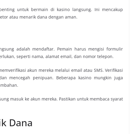
enting untuk bermain di kasino langsung. Ini mencakup
yetor atau menarik dana dengan aman.
ngsung adalah mendaftar. Pemain harus mengisi formulir
rlukan, seperti nama, alamat email, dan nomor telepon.
emverifikasi akun mereka melalui email atau SMS. Verifikasi
dan mencegah penipuan. Beberapa kasino mungkin juga
tambahan.
gsung masuk ke akun mereka. Pastikan untuk membaca syarat
ik Dana