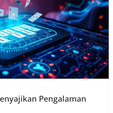
Menyajikan Pengalaman