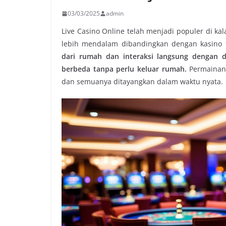
03/03/2025
admin
Live Casino Online telah menjadi populer di 
lebih mendalam dibandingkan dengan kasino t
dari rumah dan interaksi langsung dengan 
berbeda tanpa perlu keluar rumah.
Permainan y
dan semuanya ditayangkan dalam waktu nyata.