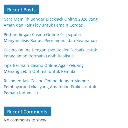
Recent Posts
Cara Memilih Bandar Blackjack Online 2026 yang
Aman dan Fair Play untuk Pemain Cerdas
Perbandingan Casino Online Terpopuler:
Menganalisis Bonus, Permainan, dan Keamanan
Casino Online Dengan Live Dealer Terbaik Untuk
Pengalaman Bermain Lebih Realistis
Tips Bermain Casino Online Agar Peluang
Menang Lebih Optimal untuk Pemula
Rekomendasi Casino Online dengan Metode
Pembayaran Lokal yang Aman dan Praktis untuk
Pemain Indonesia
Recent Comments
No comments to show.