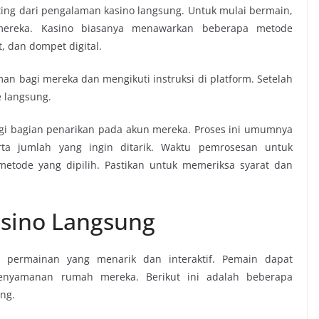
ing dari pengalaman kasino langsung. Untuk mulai bermain,
ereka. Kasino biasanya menawarkan beberapa metode
t, dan dompet digital.
n bagi mereka dan mengikuti instruksi di platform. Setelah
 langsung.
i bagian penarikan pada akun mereka. Proses ini umumnya
rta jumlah yang ingin ditarik. Waktu pemrosesan untuk
metode yang dipilih. Pastikan untuk memeriksa syarat dan
asino Langsung
 permainan yang menarik dan interaktif. Pemain dapat
enyamanan rumah mereka. Berikut ini adalah beberapa
ng.