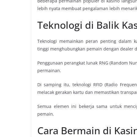
Beberapa permainan populer di kasino langsung 
lebih nyata membuat pengalaman lebih menarik
Teknologi di Balik K
Teknologi memainkan peran penting dalam kas
tinggi menghubungkan pemain dengan dealer d
Penggunaan perangkat lunak RNG (Random Numb
permainan.
Di samping itu, teknologi RFID (Radio Frequen
melacak gerakan kartu dan memastikan transpar
Semua elemen ini bekerja sama untuk menci
pemain.
Cara Bermain di Kas