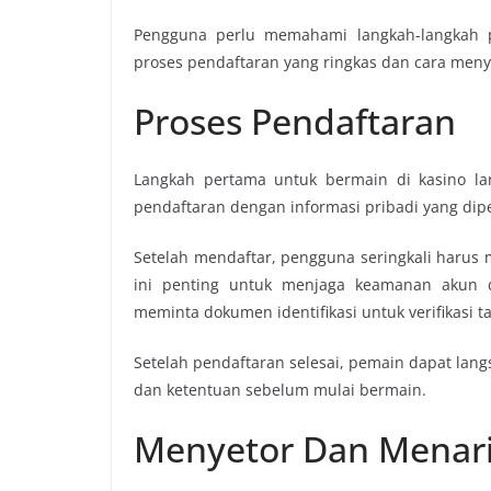
Pengguna perlu memahami langkah-langkah p
proses pendaftaran yang ringkas dan cara men
Proses Pendaftaran
Langkah pertama untuk bermain di kasino la
pendaftaran dengan informasi pribadi yang dipe
Setelah mendaftar, pengguna seringkali harus m
ini penting untuk menjaga keamanan akun 
meminta dokumen identifikasi untuk verifikasi 
Setelah pendaftaran selesai, pemain dapat lan
dan ketentuan sebelum mulai bermain.
Menyetor Dan Menar