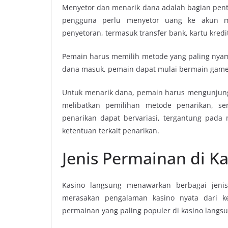
Menyetor dan menarik dana adalah bagian pent
pengguna perlu menyetor uang ke akun m
penyetoran, termasuk transfer bank, kartu kredi
Pemain harus memilih metode yang paling nyama
dana masuk, pemain dapat mulai bermain game
Untuk menarik dana, pemain harus mengunjung
melibatkan pemilihan metode penarikan, se
penarikan dapat bervariasi, tergantung pada 
ketentuan terkait penarikan.
Jenis Permainan di K
Kasino langsung menawarkan berbagai jenis
merasakan pengalaman kasino nyata dari k
permainan yang paling populer di kasino langsu