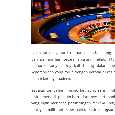
Salah satu daya tarik utama kasino langsung 
dan pemain lain secara langsung melalui fitu
menarik, yang sering kali hilang dalam p
kegembiraan yang mirip dengan berada di kasin
oleh teknologi modern.
Sebagai tambahan, kasino langsung sering k
untuk menarik pemain baru dan mempertahanka
yang ingin mencoba peruntungan mereka. Deng
orang memilih untuk bermain di kasino langsung