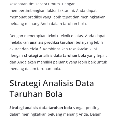
kesehatan tim secara umum. Dengan
mempertimbangkan faktor-faktor ini, Anda dapat
membuat prediksi yang lebih tepat dan meningkatkan
peluang menang Anda dalam taruhan bola.
Dengan menerapkan teknik-teknik di atas, Anda dapat
melakukan
analisis prediksi taruhan bola
yang lebih
akurat dan efektif. Kombinasikan teknik-teknik ini
dengan
strategi analisis data taruhan bola
yang tepat,
dan Anda akan memiliki peluang yang lebih baik untuk
menang dalam taruhan bola.
Strategi Analisis Data
Taruhan Bola
Strategi analisis data taruhan bola
sangat penting
dalam meningkatkan peluang menang Anda. Dalam