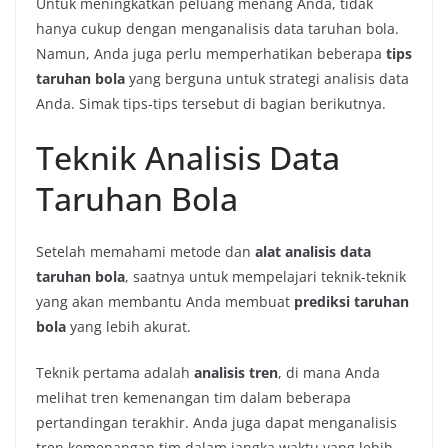
Untuk meningkatkan peluang menang Anda, tidak
hanya cukup dengan menganalisis data taruhan bola.
Namun, Anda juga perlu memperhatikan beberapa
tips
taruhan bola
yang berguna untuk strategi analisis data
Anda. Simak tips-tips tersebut di bagian berikutnya.
Teknik Analisis Data
Taruhan Bola
Setelah memahami metode dan
alat analisis data
taruhan bola
, saatnya untuk mempelajari teknik-teknik
yang akan membantu Anda membuat
prediksi taruhan
bola
yang lebih akurat.
Teknik pertama adalah
analisis tren
, di mana Anda
melihat tren kemenangan tim dalam beberapa
pertandingan terakhir. Anda juga dapat menganalisis
tren kemenangan tim dalam jangka waktu yang lebih