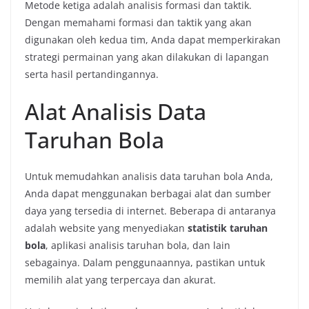
Metode ketiga adalah analisis formasi dan taktik.
Dengan memahami formasi dan taktik yang akan
digunakan oleh kedua tim, Anda dapat memperkirakan
strategi permainan yang akan dilakukan di lapangan
serta hasil pertandingannya.
Alat Analisis Data
Taruhan Bola
Untuk memudahkan analisis data taruhan bola Anda,
Anda dapat menggunakan berbagai alat dan sumber
daya yang tersedia di internet. Beberapa di antaranya
adalah website yang menyediakan
statistik taruhan
bola
, aplikasi analisis taruhan bola, dan lain
sebagainya. Dalam penggunaannya, pastikan untuk
memilih alat yang terpercaya dan akurat.