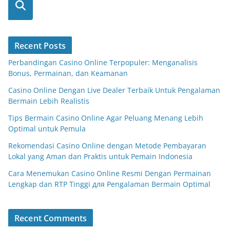
h
Recent Posts
Perbandingan Casino Online Terpopuler: Menganalisis
Bonus, Permainan, dan Keamanan
Casino Online Dengan Live Dealer Terbaik Untuk Pengalaman
Bermain Lebih Realistis
Tips Bermain Casino Online Agar Peluang Menang Lebih
Optimal untuk Pemula
Rekomendasi Casino Online dengan Metode Pembayaran
Lokal yang Aman dan Praktis untuk Pemain Indonesia
Cara Menemukan Casino Online Resmi Dengan Permainan
Lengkap dan RTP Tinggi для Pengalaman Bermain Optimal
Recent Comments