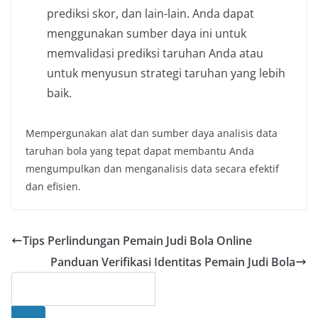
prediksi skor, dan lain-lain. Anda dapat
menggunakan sumber daya ini untuk
memvalidasi prediksi taruhan Anda atau
untuk menyusun strategi taruhan yang lebih
baik.
Mempergunakan alat dan sumber daya analisis data
taruhan bola yang tepat dapat membantu Anda
mengumpulkan dan menganalisis data secara efektif
dan efisien.
Tips Perlindungan Pemain Judi Bola Online
Panduan Verifikasi Identitas Pemain Judi Bola
Searc