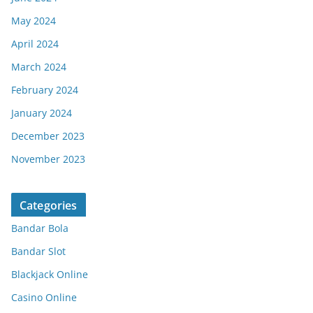
May 2024
April 2024
March 2024
February 2024
January 2024
December 2023
November 2023
Categories
Bandar Bola
Bandar Slot
Blackjack Online
Casino Online