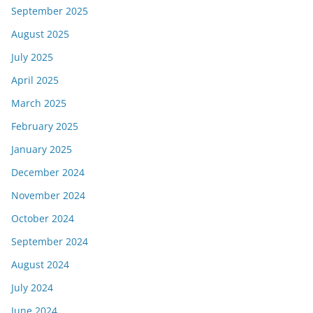
September 2025
August 2025
July 2025
April 2025
March 2025
February 2025
January 2025
December 2024
November 2024
October 2024
September 2024
August 2024
July 2024
June 2024