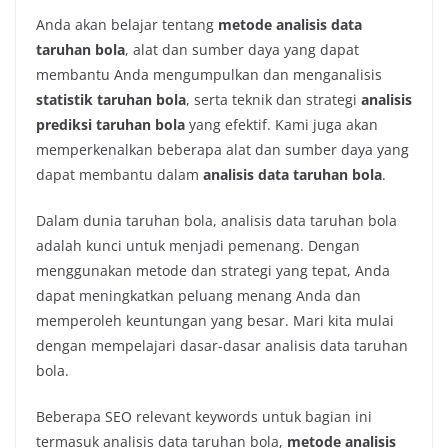
Anda akan belajar tentang
metode analisis data
taruhan bola
, alat dan sumber daya yang dapat
membantu Anda mengumpulkan dan menganalisis
statistik taruhan bola
, serta teknik dan strategi
analisis
prediksi taruhan bola
yang efektif. Kami juga akan
memperkenalkan beberapa alat dan sumber daya yang
dapat membantu dalam
analisis data taruhan bola
.
Dalam dunia taruhan bola, analisis data taruhan bola
adalah kunci untuk menjadi pemenang. Dengan
menggunakan metode dan strategi yang tepat, Anda
dapat meningkatkan peluang menang Anda dan
memperoleh keuntungan yang besar. Mari kita mulai
dengan mempelajari dasar-dasar analisis data taruhan
bola.
Beberapa SEO relevant keywords untuk bagian ini
termasuk analisis data taruhan bola,
metode analisis