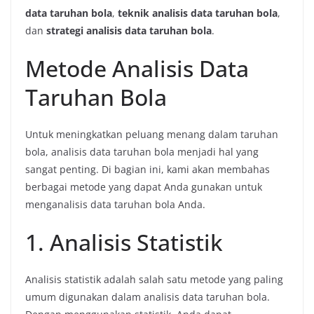
data taruhan bola
,
teknik analisis data taruhan bola
,
dan
strategi analisis data taruhan bola
.
Metode Analisis Data
Taruhan Bola
Untuk meningkatkan peluang menang dalam taruhan
bola, analisis data taruhan bola menjadi hal yang
sangat penting. Di bagian ini, kami akan membahas
berbagai metode yang dapat Anda gunakan untuk
menganalisis data taruhan bola Anda.
1. Analisis Statistik
Analisis statistik adalah salah satu metode yang paling
umum digunakan dalam analisis data taruhan bola.