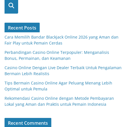
Searc
h
Recent Posts
Cara Memilih Bandar Blackjack Online 2026 yang Aman dan
Fair Play untuk Pemain Cerdas
Perbandingan Casino Online Terpopuler: Menganalisis
Bonus, Permainan, dan Keamanan
Casino Online Dengan Live Dealer Terbaik Untuk Pengalaman
Bermain Lebih Realistis
Tips Bermain Casino Online Agar Peluang Menang Lebih
Optimal untuk Pemula
Rekomendasi Casino Online dengan Metode Pembayaran
Lokal yang Aman dan Praktis untuk Pemain Indonesia
Recent Comments