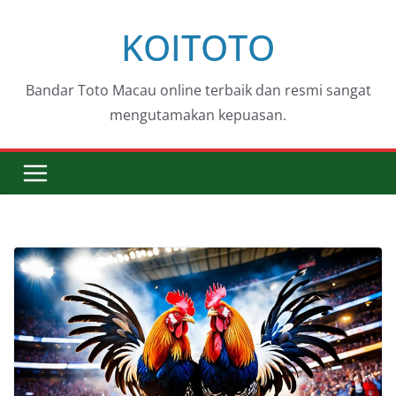
Skip
KOITOTO
to
content
Bandar Toto Macau online terbaik dan resmi sangat
mengutamakan kepuasan.