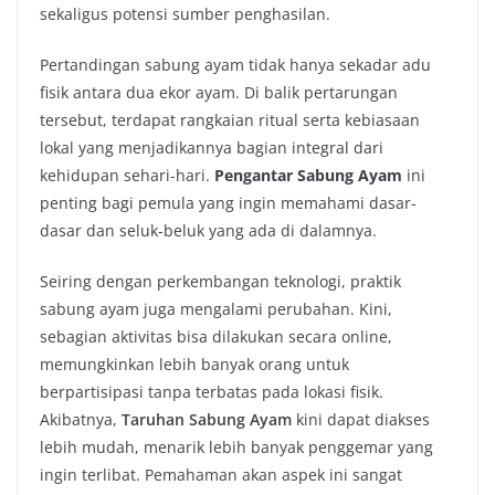
sekaligus potensi sumber penghasilan.
Pertandingan sabung ayam tidak hanya sekadar adu
fisik antara dua ekor ayam. Di balik pertarungan
tersebut, terdapat rangkaian ritual serta kebiasaan
lokal yang menjadikannya bagian integral dari
kehidupan sehari-hari.
Pengantar Sabung Ayam
ini
penting bagi pemula yang ingin memahami dasar-
dasar dan seluk-beluk yang ada di dalamnya.
Seiring dengan perkembangan teknologi, praktik
sabung ayam juga mengalami perubahan. Kini,
sebagian aktivitas bisa dilakukan secara online,
memungkinkan lebih banyak orang untuk
berpartisipasi tanpa terbatas pada lokasi fisik.
Akibatnya,
Taruhan Sabung Ayam
kini dapat diakses
lebih mudah, menarik lebih banyak penggemar yang
ingin terlibat. Pemahaman akan aspek ini sangat