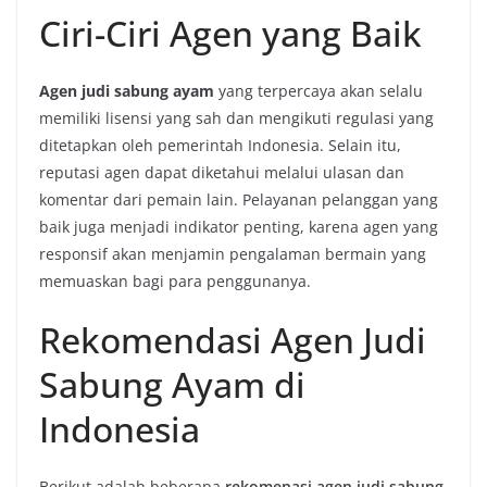
Ciri-Ciri Agen yang Baik
Agen judi sabung ayam
yang terpercaya akan selalu
memiliki lisensi yang sah dan mengikuti regulasi yang
ditetapkan oleh pemerintah Indonesia. Selain itu,
reputasi agen dapat diketahui melalui ulasan dan
komentar dari pemain lain. Pelayanan pelanggan yang
baik juga menjadi indikator penting, karena agen yang
responsif akan menjamin pengalaman bermain yang
memuaskan bagi para penggunanya.
Rekomendasi Agen Judi
Sabung Ayam di
Indonesia
Berikut adalah beberapa
rekomenasi agen judi sabung