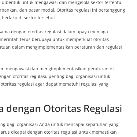
g dibentuk untuk mengawasi dan mengelola sektor tertentu
rbankan, dan pasar modal. Otoritas regulasi ini bertanggung
berlaku di sektor tersebut.
sama dengan otoritas regulasi dalam upaya menjaga
emerintah terus berupaya untuk memperkuat otoritas
tuan dalam mengimplementasikan peraturan dan regulasi
alam mengawasi dan mengimplementasikan peraturan di
ngan otoritas regulasi, penting bagi organisasi untuk
toritas regulasi agar dapat mematuhi regulasi yang
 dengan Otoritas Regulasi
ting bagi organisasi Anda untuk mencapai kepatuhan yang
arus dicapai dengan otoritas regulasi untuk memastikan