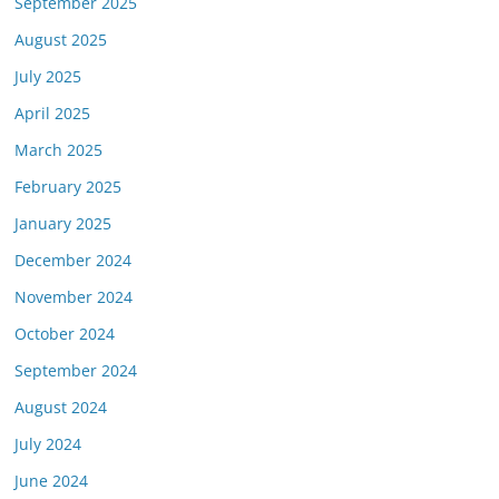
September 2025
August 2025
July 2025
April 2025
March 2025
February 2025
January 2025
December 2024
November 2024
October 2024
September 2024
August 2024
July 2024
June 2024