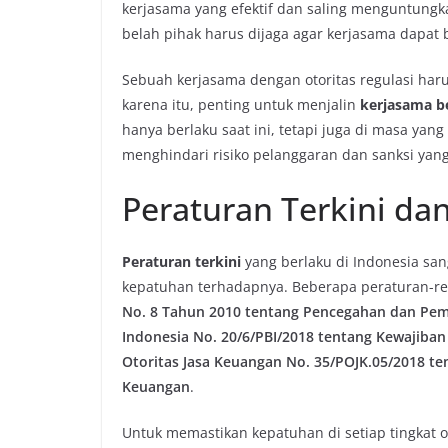
kerjasama yang efektif dan saling menguntung
belah pihak harus dijaga agar kerjasama dapat 
Sebuah kerjasama dengan otoritas regulasi har
karena itu, penting untuk menjalin
kerjasama b
hanya berlaku saat ini, tetapi juga di masa yan
menghindari risiko pelanggaran dan sanksi yang 
Peraturan Terkini da
Peraturan terkini
yang berlaku di Indonesia san
kepatuhan terhadapnya. Beberapa peraturan-re
No. 8 Tahun 2010 tentang Pencegahan dan Pem
Indonesia No. 20/6/PBI/2018 tentang Kewajiba
Otoritas Jasa Keuangan No. 35/POJK.05/2018 tent
Keuangan
.
Untuk memastikan kepatuhan di setiap tingkat o