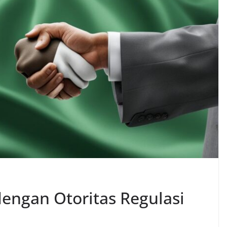
engan Otoritas Regulasi