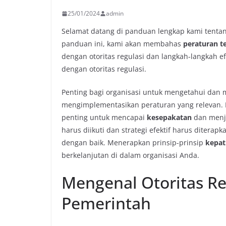
25/01/2024
admin
Selamat datang di panduan lengkap kami tenta
panduan ini, kami akan membahas
peraturan te
dengan otoritas regulasi dan langkah-langkah ef
dengan otoritas regulasi.
Penting bagi organisasi untuk mengetahui dan
mengimplementasikan peraturan yang relevan.
penting untuk mencapai
kesepakatan
dan men
harus diikuti dan strategi efektif harus diterap
dengan baik. Menerapkan prinsip-prinsip
kepa
berkelanjutan di dalam organisasi Anda.
Mengenal Otoritas Re
Pemerintah