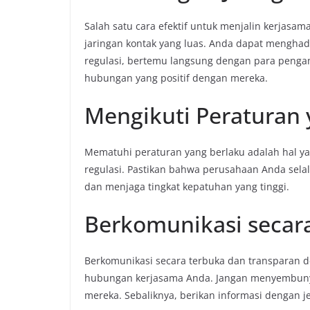
Salah satu cara efektif untuk menjalin kerjas
jaringan kontak yang luas. Anda dapat menghadi
regulasi, bertemu langsung dengan para peng
hubungan yang positif dengan mereka.
Mengikuti Peraturan 
Mematuhi peraturan yang berlaku adalah hal ya
regulasi. Pastikan bahwa perusahaan Anda selalu
dan menjaga tingkat kepatuhan yang tinggi.
Berkomunikasi secar
Berkomunikasi secara terbuka dan transparan 
hubungan kerjasama Anda. Jangan menyembunyi
mereka. Sebaliknya, berikan informasi dengan j