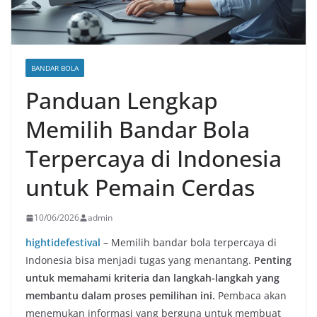
BANDAR BOLA
Panduan Lengkap
Memilih Bandar Bola
Terpercaya di Indonesia
untuk Pemain Cerdas
10/06/2026
admin
hightidefestival
– Memilih bandar bola terpercaya di
Indonesia bisa menjadi tugas yang menantang.
Penting
untuk memahami kriteria dan langkah-langkah yang
membantu dalam proses pemilihan ini.
Pembaca akan
menemukan informasi yang berguna untuk membuat