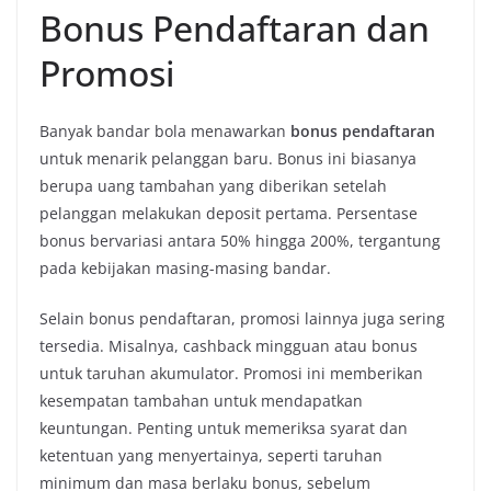
Bonus Pendaftaran dan
Promosi
Banyak bandar bola menawarkan
bonus pendaftaran
untuk menarik pelanggan baru. Bonus ini biasanya
berupa uang tambahan yang diberikan setelah
pelanggan melakukan deposit pertama. Persentase
bonus bervariasi antara 50% hingga 200%, tergantung
pada kebijakan masing-masing bandar.
Selain bonus pendaftaran, promosi lainnya juga sering
tersedia. Misalnya, cashback mingguan atau bonus
untuk taruhan akumulator. Promosi ini memberikan
kesempatan tambahan untuk mendapatkan
keuntungan. Penting untuk memeriksa syarat dan
ketentuan yang menyertainya, seperti taruhan
minimum dan masa berlaku bonus, sebelum