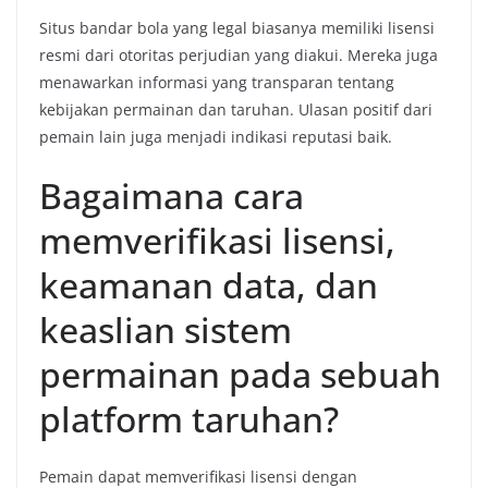
Situs bandar bola yang legal biasanya memiliki lisensi
resmi dari otoritas perjudian yang diakui. Mereka juga
menawarkan informasi yang transparan tentang
kebijakan permainan dan taruhan. Ulasan positif dari
pemain lain juga menjadi indikasi reputasi baik.
Bagaimana cara
memverifikasi lisensi,
keamanan data, dan
keaslian sistem
permainan pada sebuah
platform taruhan?
Pemain dapat memverifikasi lisensi dengan