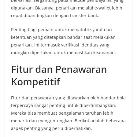
bervariasi, tergantung pada metode pembayaran yang
digunakan. Biasanya, penarikan melalui e-wallet lebih
cepat dibandingkan dengan transfer bank.
Penting bagi pemain untuk mematuhi syarat dan
ketentuan yang ditetapkan bandar saat melakukan
penarikan. Ini termasuk verifikasi identitas yang
mungkin diperlukan untuk memastikan keamanan.
Fitur dan Penawaran
Kompetitif
Fitur dan penawaran yang ditawarkan oleh bandar bola
terpercaya sangat penting untuk dipertimbangkan.
Mereka bisa membuat pengalaman taruhan lebih
menarik dan menguntungkan. Berikut adalah beberapa
aspek penting yang perlu diperhatikan.