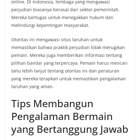
online. Di Indonesia, lembaga yang mengawasi
perjudian biasanya berasal dari sektor pemerintah.
Mereka bertugas untuk menegakkan hukum dan
melindungi kepentingan masyarakat.
Otoritas ini mengawasi situs taruhan untuk
memastikan bahwa praktik perjudian tidak merugikan
pemain. Mereka juga memberikan informasi tentang
pilihan bandar yang terpercaya. Pemain harus mencari
tahu lebih lanjut tentang otoritas ini dan peraturan
yang mereka terapkan untuk memastikan pengalaman
taruhan yang aman.
Tips Membangun
Pengalaman Bermain
yang Bertanggung Jawab