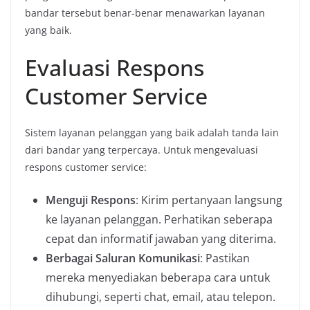
bandar tersebut benar-benar menawarkan layanan
yang baik.
Evaluasi Respons
Customer Service
Sistem layanan pelanggan yang baik adalah tanda lain
dari bandar yang terpercaya. Untuk mengevaluasi
respons customer service:
Menguji Respons
: Kirim pertanyaan langsung
ke layanan pelanggan. Perhatikan seberapa
cepat dan informatif jawaban yang diterima.
Berbagai Saluran Komunikasi
: Pastikan
mereka menyediakan beberapa cara untuk
dihubungi, seperti chat, email, atau telepon.