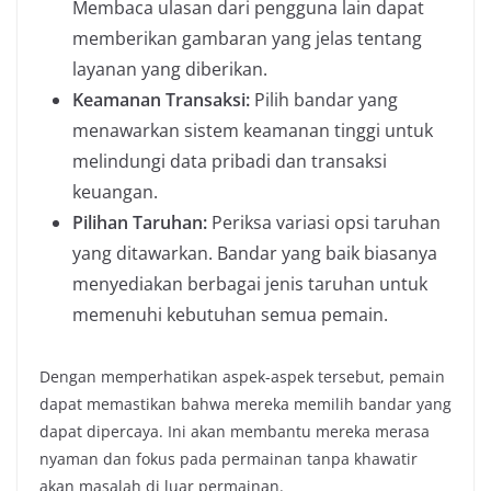
Membaca ulasan dari pengguna lain dapat
memberikan gambaran yang jelas tentang
layanan yang diberikan.
Keamanan Transaksi:
Pilih bandar yang
menawarkan sistem keamanan tinggi untuk
melindungi data pribadi dan transaksi
keuangan.
Pilihan Taruhan:
Periksa variasi opsi taruhan
yang ditawarkan. Bandar yang baik biasanya
menyediakan berbagai jenis taruhan untuk
memenuhi kebutuhan semua pemain.
Dengan memperhatikan aspek-aspek tersebut, pemain
dapat memastikan bahwa mereka memilih bandar yang
dapat dipercaya. Ini akan membantu mereka merasa
nyaman dan fokus pada permainan tanpa khawatir
akan masalah di luar permainan.