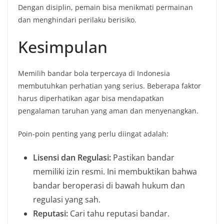
Dengan disiplin, pemain bisa menikmati permainan
dan menghindari perilaku berisiko.
Kesimpulan
Memilih bandar bola terpercaya di Indonesia
membutuhkan perhatian yang serius. Beberapa faktor
harus diperhatikan agar bisa mendapatkan
pengalaman taruhan yang aman dan menyenangkan.
Poin-poin penting yang perlu diingat adalah:
Lisensi dan Regulasi:
Pastikan bandar
memiliki izin resmi. Ini membuktikan bahwa
bandar beroperasi di bawah hukum dan
regulasi yang sah.
Reputasi:
Cari tahu reputasi bandar.