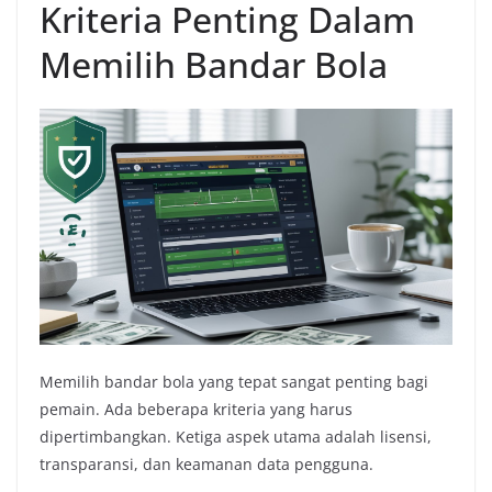
Kriteria Penting Dalam
Memilih Bandar Bola
Memilih bandar bola yang tepat sangat penting bagi
pemain. Ada beberapa kriteria yang harus
dipertimbangkan. Ketiga aspek utama adalah lisensi,
transparansi, dan keamanan data pengguna.