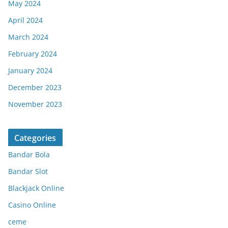
May 2024
April 2024
March 2024
February 2024
January 2024
December 2023
November 2023
Categories
Bandar Bola
Bandar Slot
Blackjack Online
Casino Online
ceme