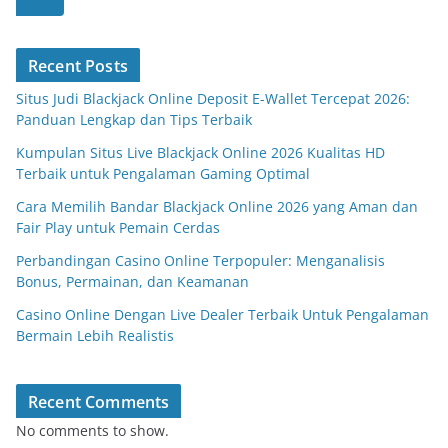
h
Recent Posts
Situs Judi Blackjack Online Deposit E-Wallet Tercepat 2026:
Panduan Lengkap dan Tips Terbaik
Kumpulan Situs Live Blackjack Online 2026 Kualitas HD
Terbaik untuk Pengalaman Gaming Optimal
Cara Memilih Bandar Blackjack Online 2026 yang Aman dan
Fair Play untuk Pemain Cerdas
Perbandingan Casino Online Terpopuler: Menganalisis
Bonus, Permainan, dan Keamanan
Casino Online Dengan Live Dealer Terbaik Untuk Pengalaman
Bermain Lebih Realistis
Recent Comments
No comments to show.