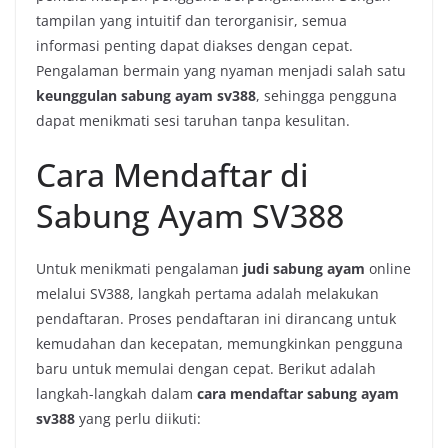
tampilan yang intuitif dan terorganisir, semua
informasi penting dapat diakses dengan cepat.
Pengalaman bermain yang nyaman menjadi salah satu
keunggulan sabung ayam sv388
, sehingga pengguna
dapat menikmati sesi taruhan tanpa kesulitan.
Cara Mendaftar di
Sabung Ayam SV388
Untuk menikmati pengalaman
judi sabung ayam
online
melalui SV388, langkah pertama adalah melakukan
pendaftaran. Proses pendaftaran ini dirancang untuk
kemudahan dan kecepatan, memungkinkan pengguna
baru untuk memulai dengan cepat. Berikut adalah
langkah-langkah dalam
cara mendaftar sabung ayam
sv388
yang perlu diikuti: