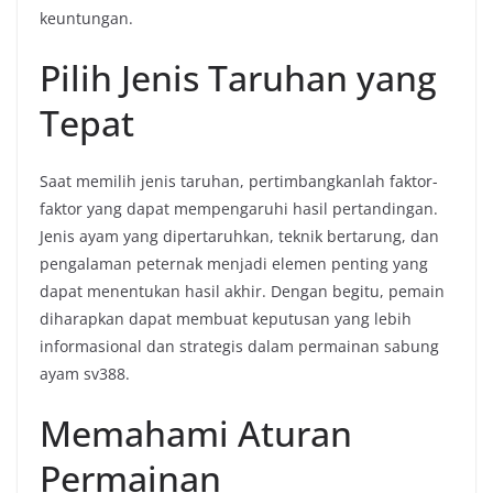
keuntungan.
Pilih Jenis Taruhan yang
Tepat
Saat memilih jenis taruhan, pertimbangkanlah faktor-
faktor yang dapat mempengaruhi hasil pertandingan.
Jenis ayam yang dipertaruhkan, teknik bertarung, dan
pengalaman peternak menjadi elemen penting yang
dapat menentukan hasil akhir. Dengan begitu, pemain
diharapkan dapat membuat keputusan yang lebih
informasional dan strategis dalam permainan sabung
ayam sv388.
Memahami Aturan
Permainan