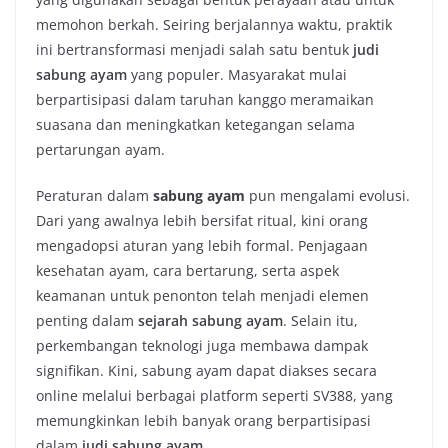
memohon berkah. Seiring berjalannya waktu, praktik
ini bertransformasi menjadi salah satu bentuk
judi
sabung ayam
yang populer. Masyarakat mulai
berpartisipasi dalam taruhan kanggo meramaikan
suasana dan meningkatkan ketegangan selama
pertarungan ayam.
Peraturan dalam
sabung ayam
pun mengalami evolusi.
Dari yang awalnya lebih bersifat ritual, kini orang
mengadopsi aturan yang lebih formal. Penjagaan
kesehatan ayam, cara bertarung, serta aspek
keamanan untuk penonton telah menjadi elemen
penting dalam
sejarah sabung ayam
. Selain itu,
perkembangan teknologi juga membawa dampak
signifikan. Kini, sabung ayam dapat diakses secara
online melalui berbagai platform seperti SV388, yang
memungkinkan lebih banyak orang berpartisipasi
dalam
judi sabung ayam
.