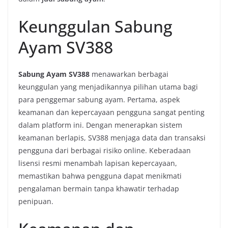
Keunggulan Sabung
Ayam SV388
Sabung Ayam SV388
menawarkan berbagai
keunggulan yang menjadikannya pilihan utama bagi
para penggemar sabung ayam. Pertama, aspek
keamanan dan kepercayaan pengguna sangat penting
dalam platform ini. Dengan menerapkan sistem
keamanan berlapis, SV388 menjaga data dan transaksi
pengguna dari berbagai risiko online. Keberadaan
lisensi resmi menambah lapisan kepercayaan,
memastikan bahwa pengguna dapat menikmati
pengalaman bermain tanpa khawatir terhadap
penipuan.