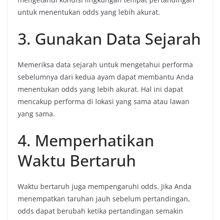
untuk menentukan odds yang lebih akurat.
3. Gunakan Data Sejarah
Memeriksa data sejarah untuk mengetahui performa
sebelumnya dari kedua ayam dapat membantu Anda
menentukan odds yang lebih akurat. Hal ini dapat
mencakup performa di lokasi yang sama atau lawan
yang sama.
4. Memperhatikan
Waktu Bertaruh
Waktu bertaruh juga mempengaruhi odds. Jika Anda
menempatkan taruhan jauh sebelum pertandingan,
odds dapat berubah ketika pertandingan semakin