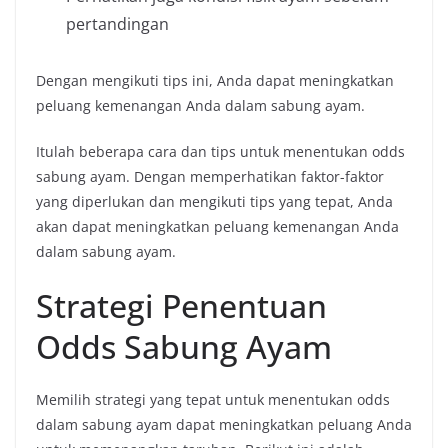
pertandingan
Dengan mengikuti tips ini, Anda dapat meningkatkan
peluang kemenangan Anda dalam sabung ayam.
Itulah beberapa cara dan tips untuk menentukan odds
sabung ayam. Dengan memperhatikan faktor-faktor
yang diperlukan dan mengikuti tips yang tepat, Anda
akan dapat meningkatkan peluang kemenangan Anda
dalam sabung ayam.
Strategi Penentuan
Odds Sabung Ayam
Memilih strategi yang tepat untuk menentukan odds
dalam sabung ayam dapat meningkatkan peluang Anda