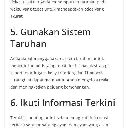
dekat. Pastikan Anda menempatkan taruhan pada
waktu yang tepat untuk mendapatkan odds yang
akurat.
5. Gunakan Sistem
Taruhan
Anda dapat menggunakan sistem taruhan untuk
menentukan odds yang tepat. Ini termasuk strategi
seperti martingale, kelly criterion, dan fibonacci.
Strategi ini dapat membantu Anda mengelola risiko
dan meningkatkan peluang kemenangan.
6. Ikuti Informasi Terkini
Terakhir, penting untuk selalu mengikuti informasi
terbaru seputar sabung ayam dan ayam yang akan