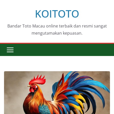
Skip
KOITOTO
to
content
Bandar Toto Macau online terbaik dan resmi sangat
mengutamakan kepuasan.