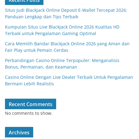
Recent Posts
Situs Judi Blackjack Online Deposit E-Wallet Tercepat 2026:
Panduan Lengkap dan Tips Terbaik
Kumpulan Situs Live Blackjack Online 2026 Kualitas HD
Terbaik untuk Pengalaman Gaming Optimal
Cara Memilih Bandar Blackjack Online 2026 yang Aman dan
Fair Play untuk Pemain Cerdas
Perbandingan Casino Online Terpopuler: Menganalisis
Bonus, Permainan, dan Keamanan
Casino Online Dengan Live Dealer Terbaik Untuk Pengalaman
Bermain Lebih Realistis
Recent Comments
No comments to show.
Archives