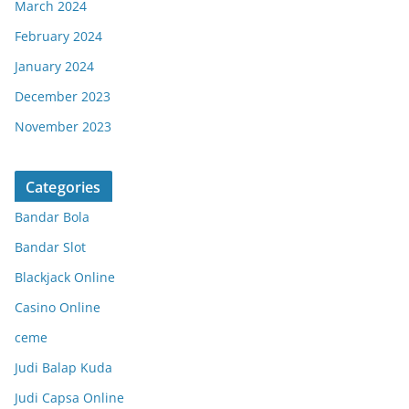
March 2024
February 2024
January 2024
December 2023
November 2023
Categories
Bandar Bola
Bandar Slot
Blackjack Online
Casino Online
ceme
Judi Balap Kuda
Judi Capsa Online