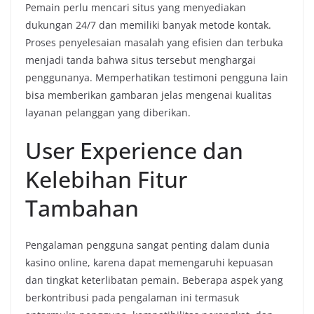
Pemain perlu mencari situs yang menyediakan
dukungan 24/7 dan memiliki banyak metode kontak.
Proses penyelesaian masalah yang efisien dan terbuka
menjadi tanda bahwa situs tersebut menghargai
penggunanya. Memperhatikan testimoni pengguna lain
bisa memberikan gambaran jelas mengenai kualitas
layanan pelanggan yang diberikan.
User Experience dan
Kelebihan Fitur
Tambahan
Pengalaman pengguna sangat penting dalam dunia
kasino online, karena dapat memengaruhi kepuasan
dan tingkat keterlibatan pemain. Beberapa aspek yang
berkontribusi pada pengalaman ini termasuk