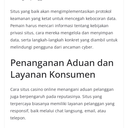
Situs yang baik akan mengimplementasikan protokol
keamanan yang ketat untuk mencegah kebocoran data.
Pemain harus mencari informasi tentang kebijakan
privasi situs, cara mereka mengelola dan menyimpan
data, serta langkah-langkah konkret yang diambil untuk
melindungi pengguna dari ancaman cyber.
Penanganan Aduan dan
Layanan Konsumen
Cara situs casino online menangani aduan pelanggan
juga berpengaruh pada reputasinya. Situs yang
terpercaya biasanya memiliki layanan pelanggan yang
responsif, baik melalui chat langsung, email, atau
telepon.