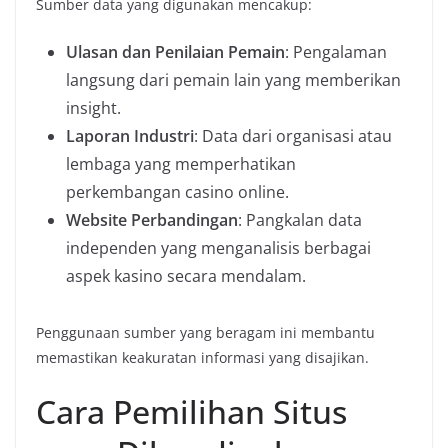
Sumber data yang digunakan mencakup:
Ulasan dan Penilaian Pemain
: Pengalaman
langsung dari pemain lain yang memberikan
insight.
Laporan Industri
: Data dari organisasi atau
lembaga yang memperhatikan
perkembangan casino online.
Website Perbandingan
: Pangkalan data
independen yang menganalisis berbagai
aspek kasino secara mendalam.
Penggunaan sumber yang beragam ini membantu
memastikan keakuratan informasi yang disajikan.
Cara Pemilihan Situs