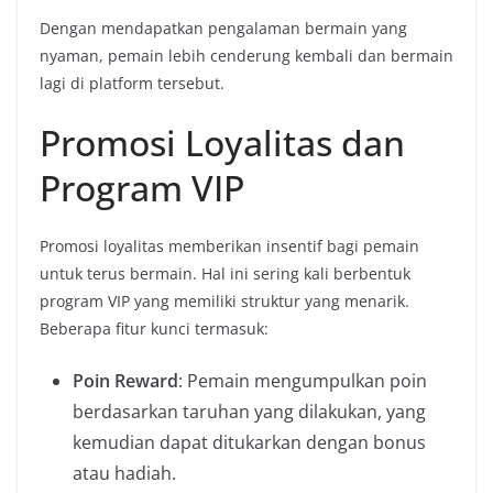
Dengan mendapatkan pengalaman bermain yang
nyaman, pemain lebih cenderung kembali dan bermain
lagi di platform tersebut.
Promosi Loyalitas dan
Program VIP
Promosi loyalitas memberikan insentif bagi pemain
untuk terus bermain. Hal ini sering kali berbentuk
program VIP yang memiliki struktur yang menarik.
Beberapa fitur kunci termasuk:
Poin Reward
: Pemain mengumpulkan poin
berdasarkan taruhan yang dilakukan, yang
kemudian dapat ditukarkan dengan bonus
atau hadiah.