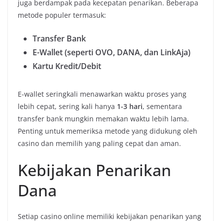
juga berdampak pada kecepatan penarikan. Beberapa
metode populer termasuk:
Transfer Bank
E-Wallet (seperti OVO, DANA, dan LinkAja)
Kartu Kredit/Debit
E-wallet seringkali menawarkan waktu proses yang
lebih cepat, sering kali hanya
1-3 hari
, sementara
transfer bank mungkin memakan waktu lebih lama.
Penting untuk memeriksa metode yang didukung oleh
casino dan memilih yang paling cepat dan aman.
Kebijakan Penarikan
Dana
Setiap casino online memiliki kebijakan penarikan yang