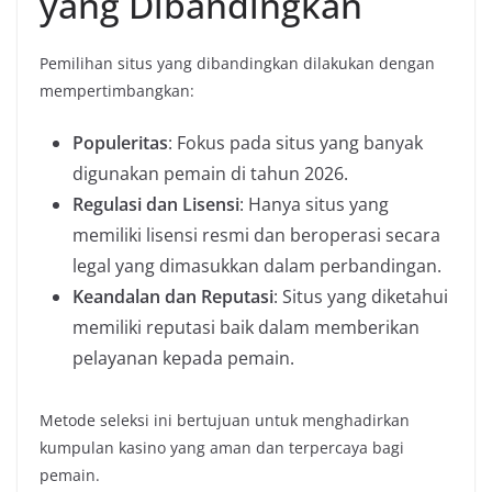
yang Dibandingkan
Pemilihan situs yang dibandingkan dilakukan dengan
mempertimbangkan:
Populeritas
: Fokus pada situs yang banyak
digunakan pemain di tahun 2026.
Regulasi dan Lisensi
: Hanya situs yang
memiliki lisensi resmi dan beroperasi secara
legal yang dimasukkan dalam perbandingan.
Keandalan dan Reputasi
: Situs yang diketahui
memiliki reputasi baik dalam memberikan
pelayanan kepada pemain.
Metode seleksi ini bertujuan untuk menghadirkan
kumpulan kasino yang aman dan terpercaya bagi
pemain.