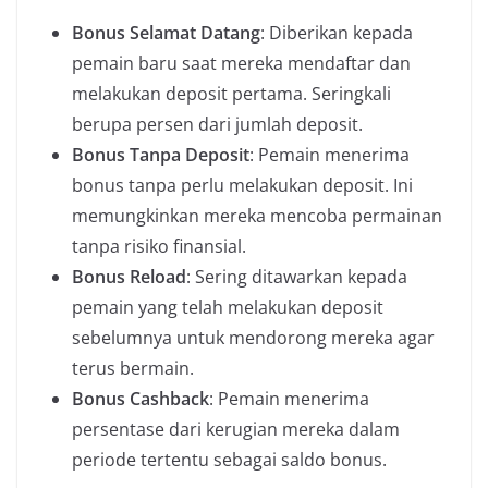
Bonus Selamat Datang
: Diberikan kepada
pemain baru saat mereka mendaftar dan
melakukan deposit pertama. Seringkali
berupa persen dari jumlah deposit.
Bonus Tanpa Deposit
: Pemain menerima
bonus tanpa perlu melakukan deposit. Ini
memungkinkan mereka mencoba permainan
tanpa risiko finansial.
Bonus Reload
: Sering ditawarkan kepada
pemain yang telah melakukan deposit
sebelumnya untuk mendorong mereka agar
terus bermain.
Bonus Cashback
: Pemain menerima
persentase dari kerugian mereka dalam
periode tertentu sebagai saldo bonus.