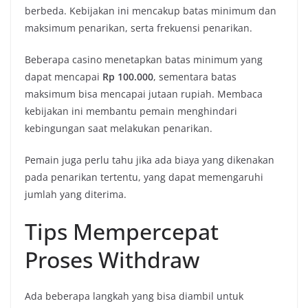
berbeda. Kebijakan ini mencakup batas minimum dan
maksimum penarikan, serta frekuensi penarikan.
Beberapa casino menetapkan batas minimum yang
dapat mencapai
Rp 100.000
, sementara batas
maksimum bisa mencapai jutaan rupiah. Membaca
kebijakan ini membantu pemain menghindari
kebingungan saat melakukan penarikan.
Pemain juga perlu tahu jika ada biaya yang dikenakan
pada penarikan tertentu, yang dapat memengaruhi
jumlah yang diterima.
Tips Mempercepat
Proses Withdraw
Ada beberapa langkah yang bisa diambil untuk