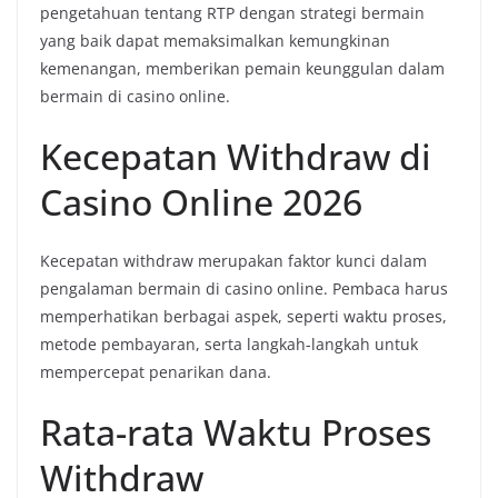
pengetahuan tentang RTP dengan strategi bermain
yang baik dapat memaksimalkan kemungkinan
kemenangan, memberikan pemain keunggulan dalam
bermain di casino online.
Kecepatan Withdraw di
Casino Online 2026
Kecepatan withdraw merupakan faktor kunci dalam
pengalaman bermain di casino online. Pembaca harus
memperhatikan berbagai aspek, seperti waktu proses,
metode pembayaran, serta langkah-langkah untuk
mempercepat penarikan dana.
Rata-rata Waktu Proses
Withdraw