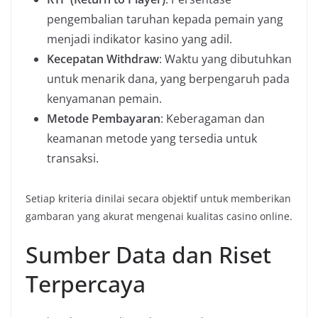
pengembalian taruhan kepada pemain yang
menjadi indikator kasino yang adil.
Kecepatan Withdraw
: Waktu yang dibutuhkan
untuk menarik dana, yang berpengaruh pada
kenyamanan pemain.
Metode Pembayaran
: Keberagaman dan
keamanan metode yang tersedia untuk
transaksi.
Setiap kriteria dinilai secara objektif untuk memberikan
gambaran yang akurat mengenai kualitas casino online.
Sumber Data dan Riset
Terpercaya