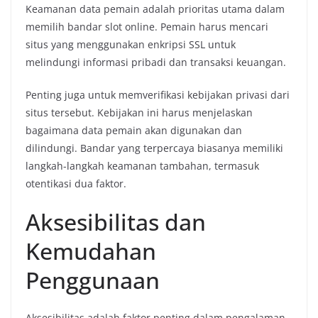
Keamanan data pemain adalah prioritas utama dalam
memilih bandar slot online. Pemain harus mencari
situs yang menggunakan enkripsi SSL untuk
melindungi informasi pribadi dan transaksi keuangan.
Penting juga untuk memverifikasi kebijakan privasi dari
situs tersebut. Kebijakan ini harus menjelaskan
bagaimana data pemain akan digunakan dan
dilindungi. Bandar yang terpercaya biasanya memiliki
langkah-langkah keamanan tambahan, termasuk
otentikasi dua faktor.
Aksesibilitas dan
Kemudahan
Penggunaan
Aksesibilitas adalah faktor penting dalam pengalaman