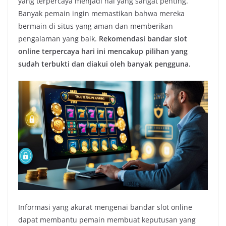
yang terpercaya menjadi hal yang sangat penting.
Banyak pemain ingin memastikan bahwa mereka
bermain di situs yang aman dan memberikan
pengalaman yang baik.
Rekomendasi bandar slot
online terpercaya hari ini mencakup pilihan yang
sudah terbukti dan diakui oleh banyak pengguna.
Informasi yang akurat mengenai bandar slot online
dapat membantu pemain membuat keputusan yang