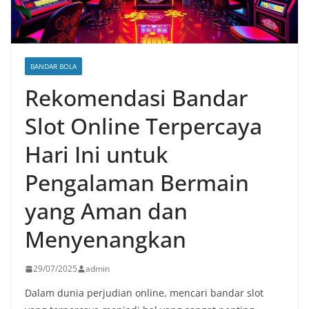
BANDAR BOLA
Rekomendasi Bandar
Slot Online Terpercaya
Hari Ini untuk
Pengalaman Bermain
yang Aman dan
Menyenangkan
29/07/2025
admin
Dalam dunia perjudian online, mencari bandar slot