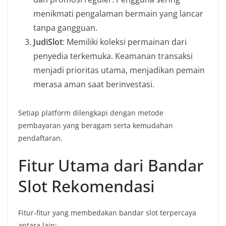
menikmati pengalaman bermain yang lancar
tanpa gangguan.
JudiSlot
: Memiliki koleksi permainan dari
penyedia terkemuka. Keamanan transaksi
menjadi prioritas utama, menjadikan pemain
merasa aman saat berinvestasi.
Setiap platform dilengkapi dengan metode
pembayaran yang beragam serta kemudahan
pendaftaran.
Fitur Utama dari Bandar
Slot Rekomendasi
Fitur-fitur yang membedakan bandar slot terpercaya
antara lain: