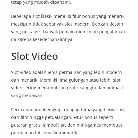
tetap yang mudah dipahami.
Beberapa slot klasik memiliki fitur bonus yang menarik
meskipun tidak sebanyak slot modern. Dengan desain
yang nostalgik, banyak pemain menikmati pengalaman
ini karena kesederhanaannya.
Slot Video
Slot video adalah jenis permainan yang lebih modern
dan menarik. Memiliki lima gulungan atau lebih, slot
video sering menampilkan grafik canggih dan animasi
yang menawan.
Permainan ini dilengkapi dengan tema yang bervariasi,
dari film hingga petualangan. Fitur bonus seperti
putaran gratis, simbol liar, dan mini-games membuat
permainan ini semakin menarik.