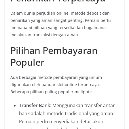
Dalam dunia perjudian online, metode deposit dan
penarikan yang aman sangat penting. Pemain perlu
memahami pilihan yang tersedia dan bagaimana
melakukan transaksi dengan aman.
Pilihan Pembayaran
Populer
Ada berbagai metode pembayaran yang umum
digunakan oleh bandar slot online terpercaya.
Beberapa pilihan paling populer meliputi:
Transfer Bank
: Menggunakan transfer antar
bank adalah metode tradisional yang aman.
Pemain perlu menyediakan detail akun