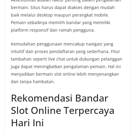
bermain. Situs harus dapat diakses dengan mudah
baik melalui desktop maupun perangkat mobile.
Pemain sebaiknya memilih bandar yang memiliki
platform responsif dan ramah pengguna.
Kemudahan penggunaan mencakup navigasi yang
intuitif dan proses pendaftaran yang sederhana. Fitur
tambahan seperti live chat untuk dukungan pelanggan
juga dapat meningkatkan pengalaman pemain. Hal ini
menjadikan bermain slot online lebih menyenangkan
dan tanpa hambatan.
Rekomendasi Bandar
Slot Online Terpercaya
Hari Ini