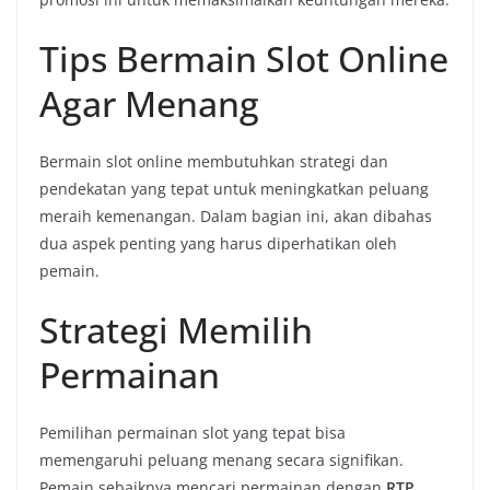
Tips Bermain Slot Online
Agar Menang
Bermain slot online membutuhkan strategi dan
pendekatan yang tepat untuk meningkatkan peluang
meraih kemenangan. Dalam bagian ini, akan dibahas
dua aspek penting yang harus diperhatikan oleh
pemain.
Strategi Memilih
Permainan
Pemilihan permainan slot yang tepat bisa
memengaruhi peluang menang secara signifikan.
Pemain sebaiknya mencari permainan dengan
RTP