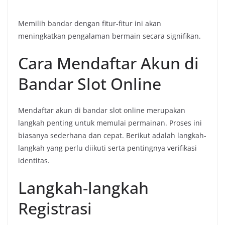
Memilih bandar dengan fitur-fitur ini akan
meningkatkan pengalaman bermain secara signifikan.
Cara Mendaftar Akun di
Bandar Slot Online
Mendaftar akun di bandar slot online merupakan
langkah penting untuk memulai permainan. Proses ini
biasanya sederhana dan cepat. Berikut adalah langkah-
langkah yang perlu diikuti serta pentingnya verifikasi
identitas.
Langkah-langkah
Registrasi