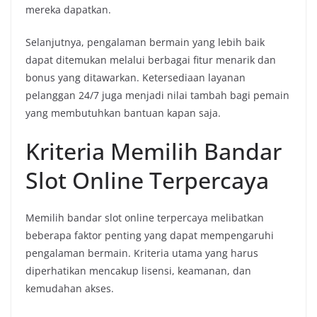
mereka dapatkan.
Selanjutnya, pengalaman bermain yang lebih baik
dapat ditemukan melalui berbagai fitur menarik dan
bonus yang ditawarkan. Ketersediaan layanan
pelanggan 24/7 juga menjadi nilai tambah bagi pemain
yang membutuhkan bantuan kapan saja.
Kriteria Memilih Bandar
Slot Online Terpercaya
Memilih bandar slot online terpercaya melibatkan
beberapa faktor penting yang dapat mempengaruhi
pengalaman bermain. Kriteria utama yang harus
diperhatikan mencakup lisensi, keamanan, dan
kemudahan akses.