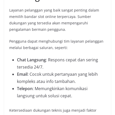
Layanan pelanggan yang baik sangat penting dalam
memilih bandar slot online terpercaya. Sumber
dukungan yang tersedia akan mempengaruhi
pengalaman bermain pengguna.
Pengguna dapat menghubungi tim layanan pelanggan
melalui berbagai saluran, seperti:
Chat Langsung
: Respons cepat dan sering
tersedia 24/7.
Email
: Cocok untuk pertanyaan yang lebih
kompleks atau info tambahan.
Telepon
: Memungkinkan komunikasi
langsung untuk solusi cepat.
Ketersediaan dukungan teknis juga menjadi faktor