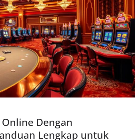
a Online Dengan
Panduan Lengkap untuk