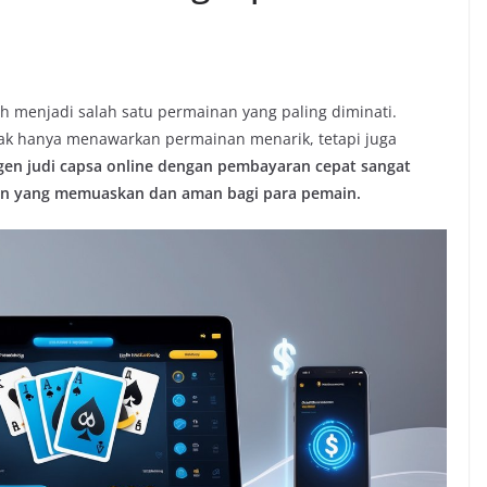
h menjadi salah satu permainan yang paling diminati.
dak hanya menawarkan permainan menarik, tetapi juga
agen judi capsa online dengan pembayaran cepat sangat
n yang memuaskan dan aman bagi para pemain.