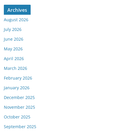
Archives
August 2026
July 2026
June 2026
May 2026
April 2026
March 2026
February 2026
January 2026
December 2025
November 2025
October 2025
September 2025